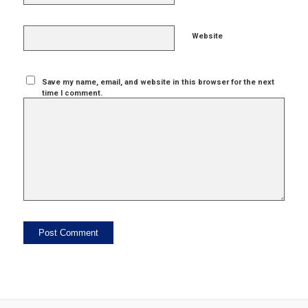
Website
Save my name, email, and website in this browser for the next
time I comment.