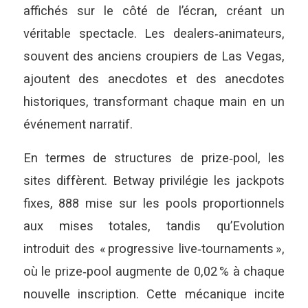
affichés sur le côté de l’écran, créant un
véritable spectacle. Les dealers‑animateurs,
souvent des anciens croupiers de Las Vegas,
ajoutent des anecdotes et des anecdotes
historiques, transformant chaque main en un
événement narratif.
En termes de structures de prize‑pool, les
sites diffèrent. Betway privilégie les jackpots
fixes, 888 mise sur les pools proportionnels
aux mises totales, tandis qu’Evolution
introduit des « progressive live‑tournaments »,
où le prize‑pool augmente de 0,02 % à chaque
nouvelle inscription. Cette mécanique incite