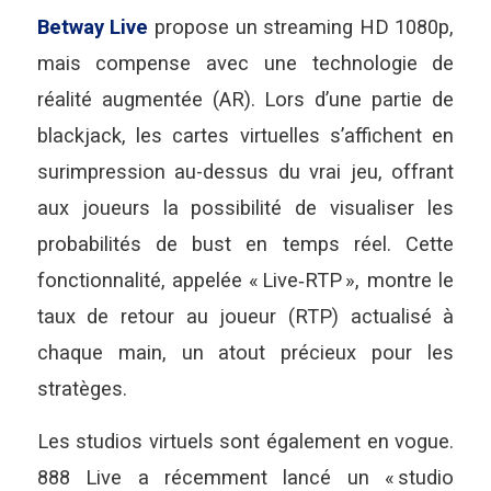
Betway Live
propose un streaming HD 1080p,
mais compense avec une technologie de
réalité augmentée (AR). Lors d’une partie de
blackjack, les cartes virtuelles s’affichent en
surimpression au-dessus du vrai jeu, offrant
aux joueurs la possibilité de visualiser les
probabilités de bust en temps réel. Cette
fonctionnalité, appelée « Live‑RTP », montre le
taux de retour au joueur (RTP) actualisé à
chaque main, un atout précieux pour les
stratèges.
Les studios virtuels sont également en vogue.
888 Live a récemment lancé un « studio