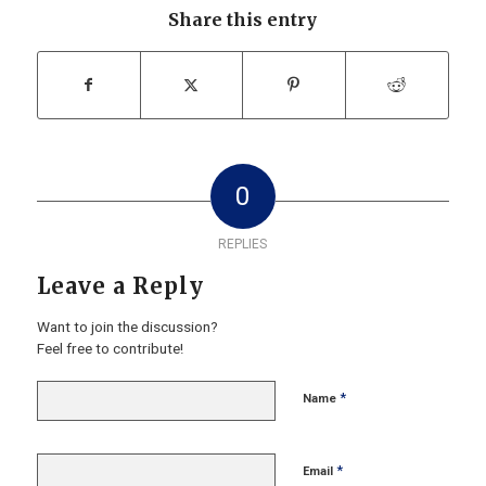
Share this entry
0
REPLIES
Leave a Reply
Want to join the discussion?
Feel free to contribute!
*
Name
*
Email