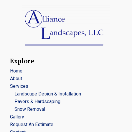
Explore
Home
About
Services
Landscape Design & Installation
Pavers & Hardscaping
Snow Removal
Gallery
Request An Estimate