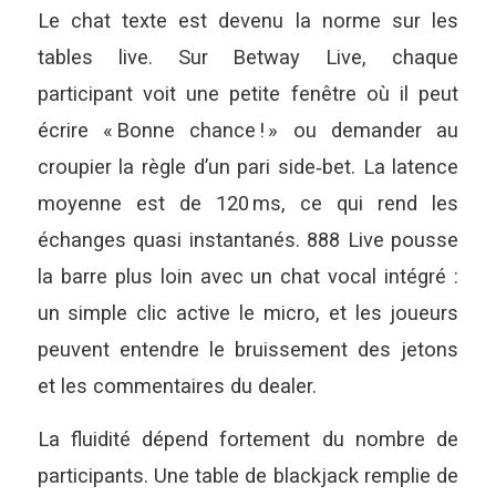
Le chat texte est devenu la norme sur les
tables live. Sur Betway Live, chaque
participant voit une petite fenêtre où il peut
écrire « Bonne chance ! » ou demander au
croupier la règle d’un pari side‑bet. La latence
moyenne est de 120 ms, ce qui rend les
échanges quasi instantanés. 888 Live pousse
la barre plus loin avec un chat vocal intégré :
un simple clic active le micro, et les joueurs
peuvent entendre le bruissement des jetons
et les commentaires du dealer.
La fluidité dépend fortement du nombre de
participants. Une table de blackjack remplie de