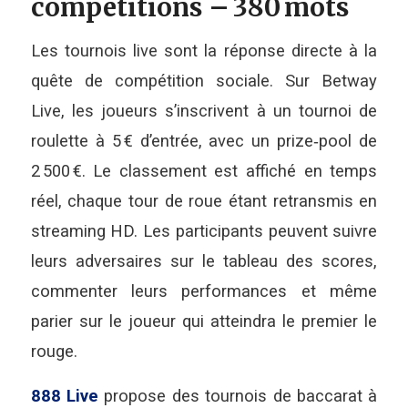
compétitions – 380 mots
Les tournois live sont la réponse directe à la
quête de compétition sociale. Sur Betway
Live, les joueurs s’inscrivent à un tournoi de
roulette à 5 € d’entrée, avec un prize‑pool de
2 500 €. Le classement est affiché en temps
réel, chaque tour de roue étant retransmis en
streaming HD. Les participants peuvent suivre
leurs adversaires sur le tableau des scores,
commenter leurs performances et même
parier sur le joueur qui atteindra le premier le
rouge.
888 Live
propose des tournois de baccarat à