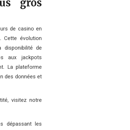
lus gros
eurs de casino en
. Cette évolution
 disponibilité de
ées aux jackpots
nt. La plateforme
tion des données et
ité, visitez notre
ns dépassant les