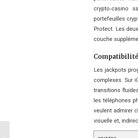
crypto‑casino 
portefeuilles cry
Protect. Les deu
couche supplément
Compatibilité
Les jackpots prog
complexes. Sur iO
transitions flui
les téléphones ph
veulent admirer c
visuelle et, indir
Optimiser les performances d’une
plateforme de casino en ligne : le