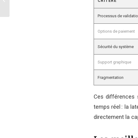
CRITÈRE
guide...
Processus de validati
Options de paiement
Sécurité du système
Support graphique
Fragmentation
Ces différences s
temps réel : la la
directement la ca