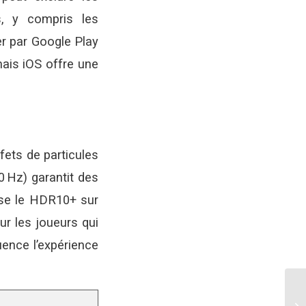
, y compris les
er par Google Play
ais iOS offre une
fets de particules
0 Hz) garantit des
ose le HDR10+ sur
ur les joueurs qui
uence l’expérience
Gu