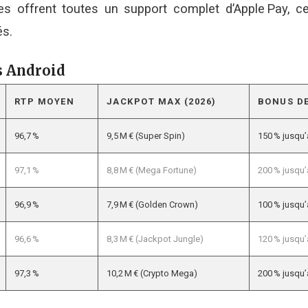
es offrent toutes un support complet d’Apple Pay, ce
és.
s Android
RTP MOYEN
JACKPOT MAX (2026)
BONUS D
96,7 %
9,5 M € (Super Spin)
150 % jusqu’
97,1 %
8,8 M € (Mega Fortune)
200 % jusqu’
96,9 %
7,9 M € (Golden Crown)
100 % jusqu’
96,6 %
8,3 M € (Jackpot Jungle)
120 % jusqu’
97,3 %
10,2 M € (Crypto Mega)
200 % jusqu’