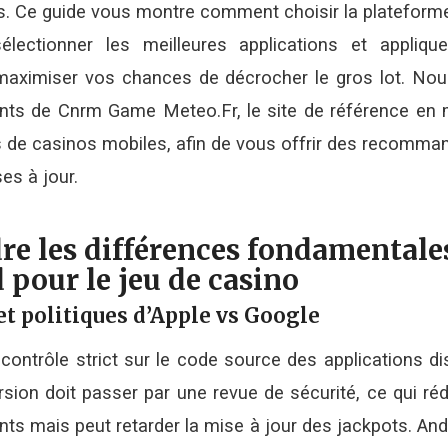
os. Ce guide vous montre comment choisir la plateforme
sélectionner les meilleures applications et appliqu
maximiser vos chances de décrocher le gros lot. No
nts de Cnrm Game Meteo.Fr, le site de référence en 
 de casinos mobiles, afin de vous offrir des recomman
es à jour.
e les différences fondamentales
 pour le jeu de casino
et politiques d’Apple vs Google
ontrôle strict sur le code source des applications dis
sion doit passer par une revue de sécurité, ce qui réd
ants mais peut retarder la mise à jour des jackpots. And