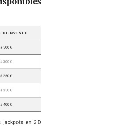
isponibles
E BIENVENUE
’à 500 €
’à 300 €
’à 250 €
’à 350 €
’à 400 €
s jackpots en 3 D