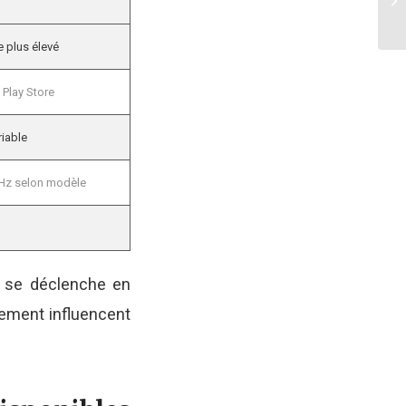
To
e plus élevé
 Play Store
riable
 Hz selon modèle
ui se déclenche en
aiement influencent