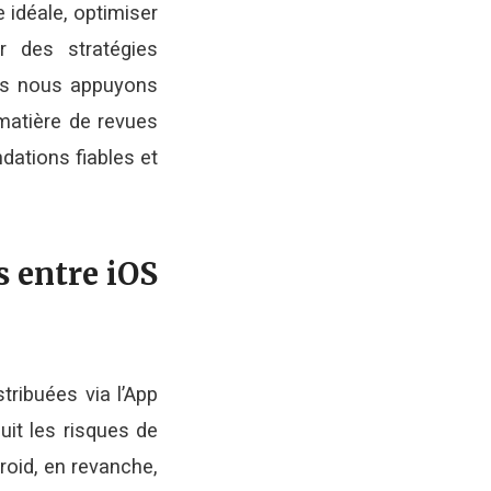
 idéale, optimiser
er des stratégies
us nous appuyons
matière de revues
dations fiables et
 entre iOS
tribuées via l’App
uit les risques de
roid, en revanche,