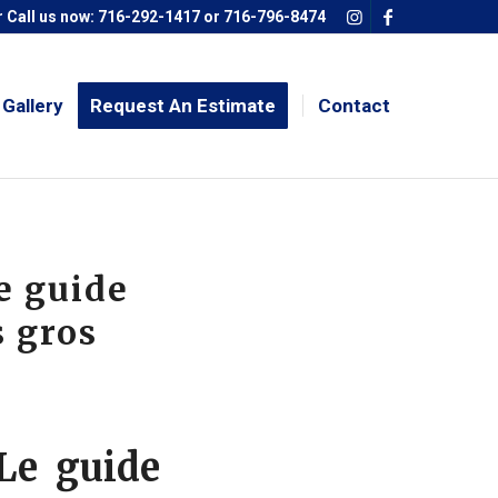
 Call us now:
716-292-1417
or
716-796-8474
Gallery
Request An Estimate
Contact
e guide
s gros
Le guide