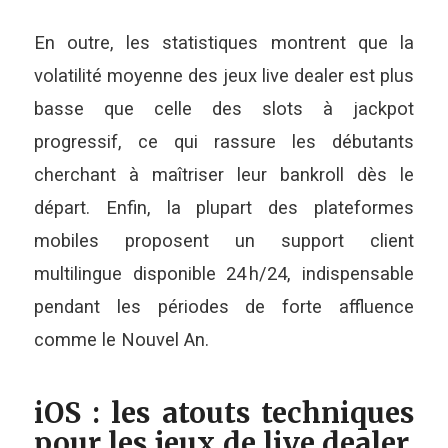
En outre, les statistiques montrent que la
volatilité moyenne des jeux live dealer est plus
basse que celle des slots à jackpot
progressif, ce qui rassure les débutants
cherchant à maîtriser leur bankroll dès le
départ. Enfin, la plupart des plateformes
mobiles proposent un support client
multilingue disponible 24 h/24, indispensable
pendant les périodes de forte affluence
comme le Nouvel An.
iOS : les atouts techniques
pour les jeux de live dealer