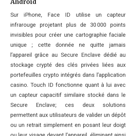
Android
Sur iPhone, Face ID utilise un capteur
infrarouge projetant plus de 30 000 points
invisibles pour créer une cartographie faciale
unique ; cette donnée ne quitte jamais
l’appareil grâce au Secure Enclave dédié au
stockage crypté des clés privées liées aux
portefeuilles crypto intégrés dans l’application
casino. Touch ID fonctionne quant à lui avec
un capteur capacitif similaire stocké dans le
Secure Enclave; ces deux solutions
permettent aux utilisateurs de valider un dépôt
ou un retrait simplement en posant leur doigt
ou leur visage devant l’appareil, éliminant ainsi