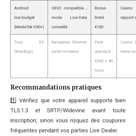
Android
HEVC compatible ;
Bonus
Casino
low‑budget
mode Low‑Data
limité
rapport q
(MediaTek G90+)
conseillé
€100
Tous OS
Navigateur Chrome/
Pack
Casino 
(WebApp)
Safari moderne
standard
tester a
€300 + 80
tours
Recommandations pratiques
1️⃣ Vérifiez que votre appareil supporte bien
TLS 1.3 et SRTP/Widevine avant toute
inscription; sinon vous risquez des coupures
fréquentes pendant vos parties Live Dealer.