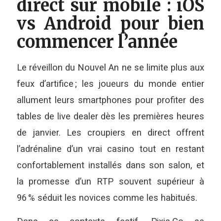
direct sur mobile : iOS
vs Android pour bien
commencer l’année
Le réveillon du Nouvel An ne se limite plus aux
feux d’artifice ; les joueurs du monde entier
allument leurs smartphones pour profiter des
tables de live dealer dès les premières heures
de janvier. Les croupiers en direct offrent
l’adrénaline d’un vrai casino tout en restant
confortablement installés dans son salon, et
la promesse d’un RTP souvent supérieur à
96 % séduit les novices comme les habitués.