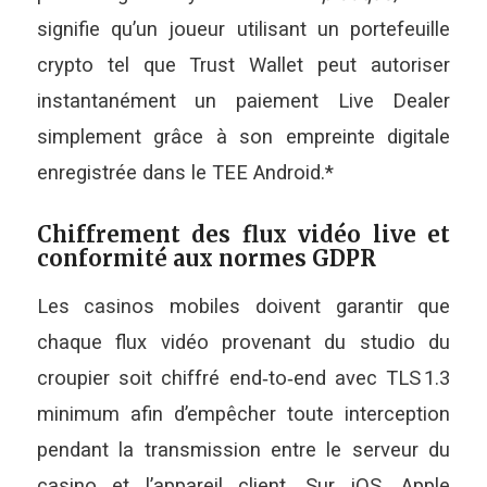
signifie qu’un joueur utilisant un portefeuille
crypto tel que Trust Wallet peut autoriser
instantanément un paiement Live Dealer
simplement grâce à son empreinte digitale
enregistrée dans le TEE Android.*
Chiffrement des flux vidéo live et
conformité aux normes GDPR
Les casinos mobiles doivent garantir que
chaque flux vidéo provenant du studio du
croupier soit chiffré end‑to‑end avec TLS 1.3
minimum afin d’empêcher toute interception
pendant la transmission entre le serveur du
casino et l’appareil client. Sur iOS, Apple