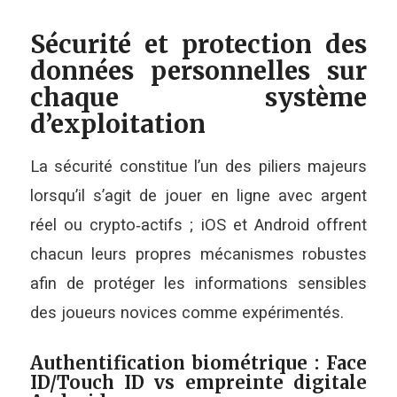
Sécurité et protection des
données personnelles sur
chaque système
d’exploitation
La sécurité constitue l’un des piliers majeurs
lorsqu’il s’agit de jouer en ligne avec argent
réel ou crypto‑actifs ; iOS et Android offrent
chacun leurs propres mécanismes robustes
afin de protéger les informations sensibles
des joueurs novices comme expérimentés.
Authentification biométrique : Face
ID/Touch ID vs empreinte digitale