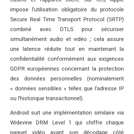
impose l’utilisation obligatoire du protocole
Secure Real Time Transport Protocol (SRTP)
combiné avec DTLS pour sécuriser
simultanément audio et vidéo ; cela assure
une latence réduite tout en maintenant la
confidentialité conformément aux exigences
GDPR européennes concernant la protection
des données personnelles (nominalement
« données sensibles » telles que l’adresse IP
ou l’historique transactionnel).
Android suit une implémentation similaire via
Widevine DRM Level 1 qui chiffre chaque
paquet vidéo avant son décodage côté