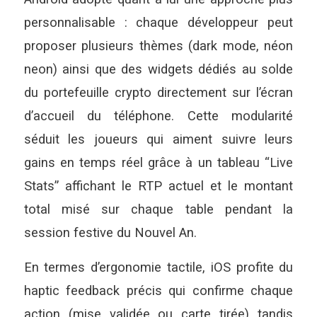
personnalisable : chaque développeur peut
proposer plusieurs thèmes (dark mode, néon
neon) ainsi que des widgets dédiés au solde
du portefeuille crypto directement sur l’écran
d’accueil du téléphone. Cette modularité
séduit les joueurs qui aiment suivre leurs
gains en temps réel grâce à un tableau “Live
Stats” affichant le RTP actuel et le montant
total misé sur chaque table pendant la
session festive du Nouvel An.
En termes d’ergonomie tactile, iOS profite du
haptic feedback précis qui confirme chaque
action (mise validée ou carte tirée) tandis