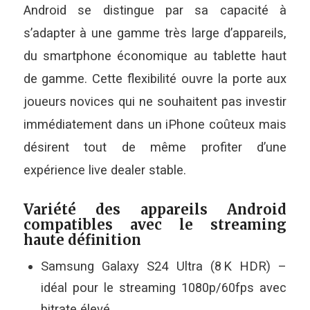
Android se distingue par sa capacité à
s’adapter à une gamme très large d’appareils,
du smartphone économique au tablette haut
de gamme. Cette flexibilité ouvre la porte aux
joueurs novices qui ne souhaitent pas investir
immédiatement dans un iPhone coûteux mais
désirent tout de même profiter d’une
expérience live dealer stable.
Variété des appareils Android
compatibles avec le streaming
haute définition
Samsung Galaxy S24 Ultra (8 K HDR) –
idéal pour le streaming 1080p/60fps avec
bitrate élevé.