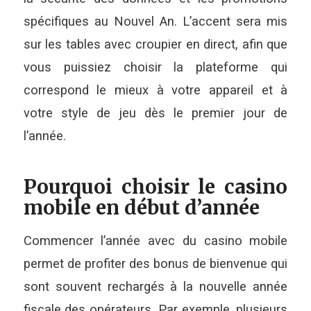
spécifiques au Nouvel An. L’accent sera mis
sur les tables avec croupier en direct, afin que
vous puissiez choisir la plateforme qui
correspond le mieux à votre appareil et à
votre style de jeu dès le premier jour de
l’année.
Pourquoi choisir le casino
mobile en début d’année
Commencer l’année avec du casino mobile
permet de profiter des bonus de bienvenue qui
sont souvent rechargés à la nouvelle année
fiscale des opérateurs. Par exemple, plusieurs