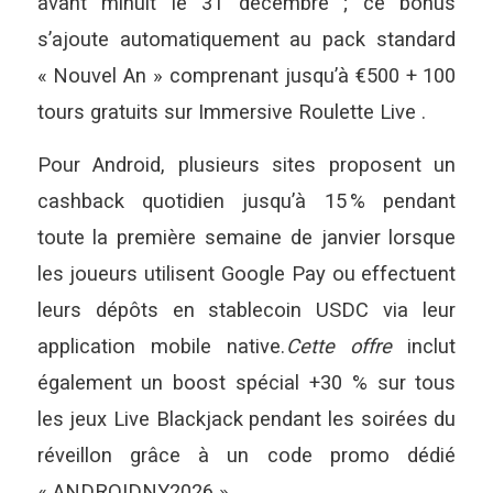
avant minuit le 31 décembre ; ce bonus
s’ajoute automatiquement au pack standard
« Nouvel An » comprenant jusqu’à €500 + 100
tours gratuits sur Immersive Roulette Live .
Pour Android, plusieurs sites proposent un
cashback quotidien jusqu’à 15 % pendant
toute la première semaine de janvier lorsque
les joueurs utilisent Google Pay ou effectuent
leurs dépôts en stablecoin USDC via leur
application mobile native.
Cette offre
inclut
également un boost spécial +30 % sur tous
les jeux Live Blackjack pendant les soirées du
réveillon grâce à un code promo dédié
« ANDROIDNY2026 ».