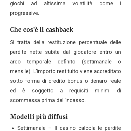
giochi ad altissima volatilità come i
progressive.
Che cos’è il cashback
Si tratta della restituzione percentuale delle
perdite nette subite dal giocatore entro un
arco temporale definito (settimanale o
mensile). L’importo restituito viene accreditato
sotto forma di credito bonus o denaro reale
ed è soggetto a requisiti minimi di
scommessa prima dell’incasso.
Modelli più diffusi
Settimanale – Il casino calcola le perdite