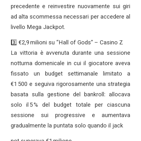
precedente e reinvestire nuovamente sui giri
ad alta scommessa necessari per accedere al
livello Mega Jackpot.
3️⃣ €2,9 milioni su “Hall of Gods” – Casino Z
La vittoria è avvenuta durante una sessione
notturna domenicale in cui il giocatore aveva
fissato un budget settimanale limitato a
€1 500 e seguiva rigorosamente una strategia
basata sulla gestione del bankroll: allocava
solo il 5 % del budget totale per ciascuna
sessione sui progressive e aumentava
gradualmente la puntata solo quando il jack
pot superava €1 milione.