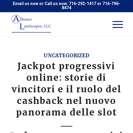
Email us now
or Call us now:
716-292-1417
or
716-796-
8474
UNCATEGORIZED
Jackpot progressivi
online: storie di
vincitori e il ruolo del
cashback nel nuovo
panorama delle slot