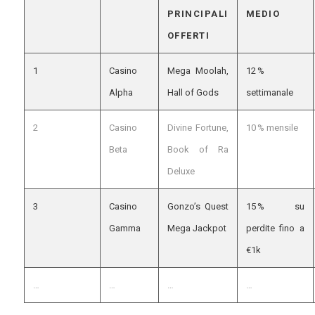
PRINCIPALI
MEDIO
OFFERTI
1
Casino
Mega Moolah,
12 %
Alpha
Hall of Gods
settimanale
2
Casino
Divine Fortune,
10 % mensile
Beta
Book of Ra
Deluxe
3
Casino
Gonzo’s Quest
15 % su
Gamma
Mega Jackpot
perdite fino a
€1k
…
…
…
…