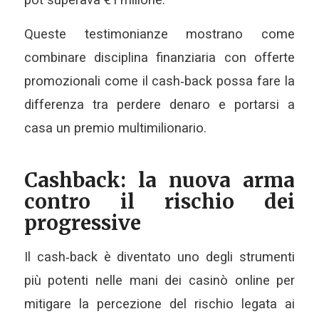
Queste testimonianze mostrano come
combinare disciplina finanziaria con offerte
promozionali come il cash‑back possa fare la
differenza tra perdere denaro e portarsi a
casa un premio multimilionario.
Cashback: la nuova arma
contro il rischio dei
progressive
Il cash‑back è diventato uno degli strumenti
più potenti nelle mani dei casinò online per
mitigare la percezione del rischio legata ai