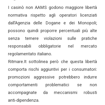
I casinò non AAMS godono maggiore libertà
normativa rispetto agli operatori licenziati
dall’Agenzia delle Dogane e dei Monopoli;
possono quindi proporre percentuali più alte
senza temere violazioni sulle pratiche
responsabili obbligatorie nel mercato
regolamentato italiano.
Ritmare.It sottolinea però che questa libertà
comporta rischi aggiuntivi per i consumatori:
promozioni aggressive potrebbero indurre
comportamenti problematici se non
accompagnate da meccanismi robusti
anti‑dipendenza.