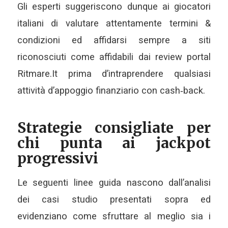
Gli esperti suggeriscono dunque ai giocatori
italiani di valutare attentamente termini &
condizioni ed affidarsi sempre a siti
riconosciuti come affidabili dai review portal
Ritmare.It prima d’intraprendere qualsiasi
attività d’appoggio finanziario con cash‑back.
Strategie consigliate per
chi punta ai jackpot
progressivi
Le seguenti linee guida nascono dall’analisi
dei casi studio presentati sopra ed
evidenziano come sfruttare al meglio sia i