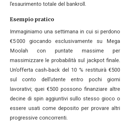
l’esaurimento totale del bankroll.
Esempio pratico
Immaginiamo una settimana in cui si perdono
€5 000 giocando esclusivamente su Mega
Moolah con puntate massime per
massimizzare le probabilità sul jackpot finale.
Un’offerta cash‑back del 10 % restituirà €500
sul conto dell’utente entro pochi giorni
lavorativi; quei €500 possono finanziare altre
decine di spin aggiuntivi sullo stesso gioco o
essere usati come deposito per provare altri
progressive concorrenti.