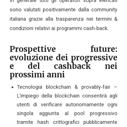
In generale tutti gli operatori sopra elencati
sono valutati positivamente dalla community
italiana grazie alla trasparenza nei termini &
condizioni relativi ai programmi cash‑back.
Prospettive future:
evoluzione dei progressive
e del cashback nei
prossimi anni
Tecnologia blockchain & provably‑fair –
L’impiego della blockchain consentirà agli
utenti di verificare autonomamente ogni
singola aggiunta al pool progressivo
tramite hash crittografici pubblicamente