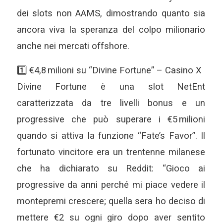
dei slots non AAMS, dimostrando quanto sia
ancora viva la speranza del colpo milionario
anche nei mercati offshore.
1️⃣ €4,8 milioni su “Divine Fortune” – Casino X
Divine Fortune è una slot NetEnt
caratterizzata da tre livelli bonus e un
progressive che può superare i €5 milioni
quando si attiva la funzione “Fate’s Favor”. Il
fortunato vincitore era un trentenne milanese
che ha dichiarato su Reddit: “Gioco ai
progressive da anni perché mi piace vedere il
montepremi crescere; quella sera ho deciso di
mettere €2 su ogni giro dopo aver sentito