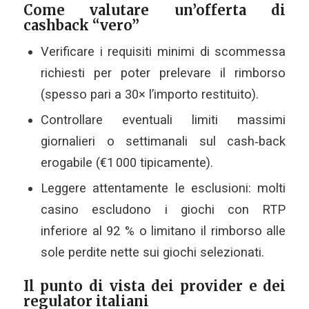
Come valutare un’offerta di
cashback “vero”
Verificare i requisiti minimi di scommessa
richiesti per poter prelevare il rimborso
(spesso pari a 30× l’importo restituito).
Controllare eventuali limiti massimi
giornalieri o settimanali sul cash‑back
erogabile (€1 000 tipicamente).
Leggere attentamente le esclusioni: molti
casino escludono i giochi con RTP
inferiore al 92 % o limitano il rimborso alle
sole perdite nette sui giochi selezionati.
Il punto di vista dei provider e dei
regulator italiani