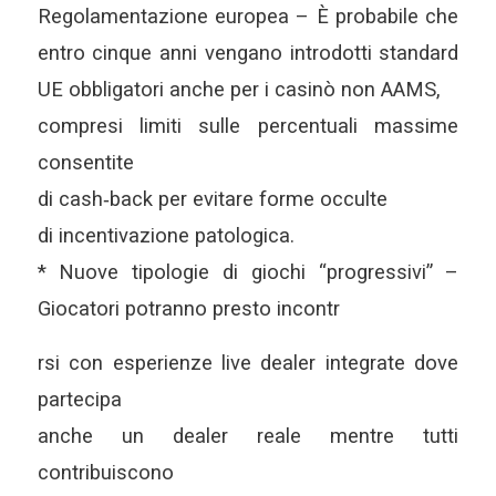
Regolamentazione europea – È probabile che
entro cinque anni vengano introdotti standard
UE obbligatori anche per i casinò non AAMS,
compresi limiti sulle percentuali massime
consentite
di cash‑back per evitare forme occulte
di incentivazione patologica.
* Nuove tipologie di giochi “progressivi” –
Giocatori potranno presto incontr
rsi con esperienze live dealer integrate dove
partecipa
anche un dealer reale mentre tutti
contribuiscono