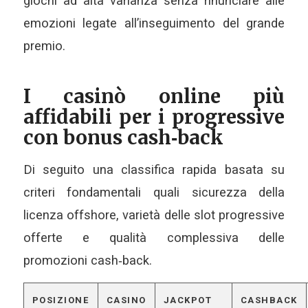
giochi ad alta varianza senza rinunciare alle
emozioni legate all’inseguimento del grande
premio.
I casinò online più
affidabili per i progressive
con bonus cash‑back
Di seguito una classifica rapida basata su
criteri fondamentali quali sicurezza della
licenza offshore, varietà delle slot progressive
offerte e qualità complessiva delle
promozioni cash‑back.
POSIZIONE
CASINO
JACKPOT
CASHBACK