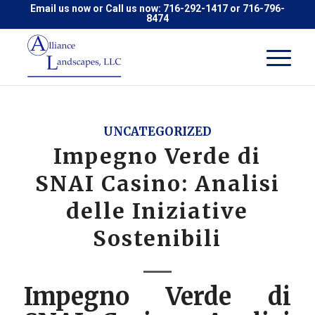
Email us now
or Call us now:
716-292-1417
or
716-796-
8474
UNCATEGORIZED
Impegno Verde di
SNAI Casino: Analisi
delle Iniziative
Sostenibili
Impegno Verde di