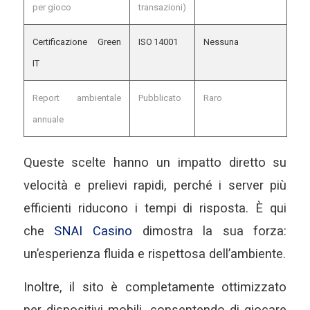
per gioco
transazioni)
Certificazione Green
ISO 14001
Nessuna
IT
Report ambientale
Pubblicato
Raro
annuale
Queste scelte hanno un impatto diretto su
velocità e prelievi rapidi, perché i server più
efficienti riducono i tempi di risposta. È qui
che
SNAI Casino
dimostra la sua forza:
un’esperienza fluida e rispettosa dell’ambiente.
Inoltre, il sito è completamente ottimizzato
per dispositivi mobili, consentendo di giocare