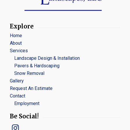
Explore
Home
About
Services
Landscape Design & Installation
Pavers & Hardscaping
Snow Removal
Gallery
Request An Estimate
Contact
Employment
Be Social!