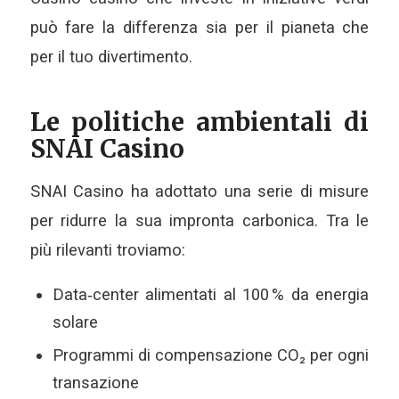
può fare la differenza sia per il pianeta che
per il tuo divertimento.
Le politiche ambientali di
SNAI Casino
SNAI Casino ha adottato una serie di misure
per ridurre la sua impronta carbonica. Tra le
più rilevanti troviamo:
Data‑center alimentati al 100 % da energia
solare
Programmi di compensazione CO₂ per ogni
transazione