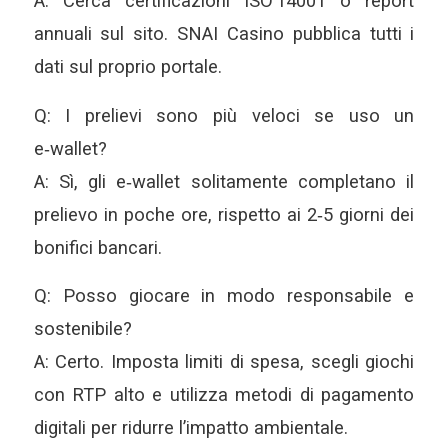
A: Cerca certificazioni ISO 14001 o report
annuali sul sito. SNAI Casino pubblica tutti i
dati sul proprio portale.
Q: I prelievi sono più veloci se uso un
e‑wallet?
A: Sì, gli e‑wallet solitamente completano il
prelievo in poche ore, rispetto ai 2‑5 giorni dei
bonifici bancari.
Q: Posso giocare in modo responsabile e
sostenibile?
A: Certo. Imposta limiti di spesa, scegli giochi
con RTP alto e utilizza metodi di pagamento
digitali per ridurre l’impatto ambientale.