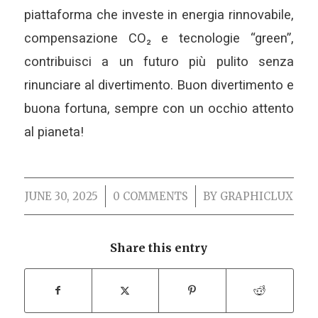
piattaforma che investe in energia rinnovabile,
compensazione CO₂ e tecnologie “green”,
contribuisci a un futuro più pulito senza
rinunciare al divertimento. Buon divertimento e
buona fortuna, sempre con un occhio attento
al pianeta!
JUNE 30, 2025
/
0 COMMENTS
/
BY
GRAPHICLUX
Share this entry