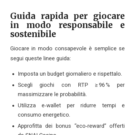
Guida rapida per giocare
in modo responsabile e
sostenibile
Giocare in modo consapevole è semplice se
segui queste linee guida:
Imposta un budget giornaliero e rispettalo.
Scegli giochi con RTP ≥ 96 % per
massimizzare le probabilità.
Utilizza e‑wallet per ridurre tempi e
consumo energetico.
Approfitta dei bonus “eco‑reward” offerti