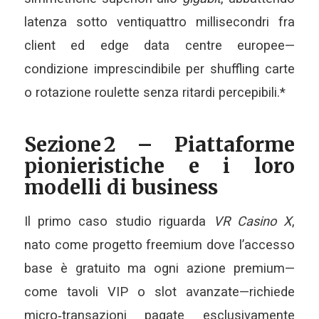
latenza sotto ventiquattro millisecondri fra
client ed edge data centre europee—
condizione imprescindibile per shuffling carte
o rotazione roulette senza ritardi percepibili.*
Sezione 2 – Piattaforme
pionieristiche e i loro
modelli di business
Il primo caso studio riguarda
VR Casino X
,
nato come progetto freemium dove l’accesso
base è gratuito ma ogni azione premium—
come tavoli VIP o slot avanzate—richiede
micro‑transazioni pagate esclusivamente