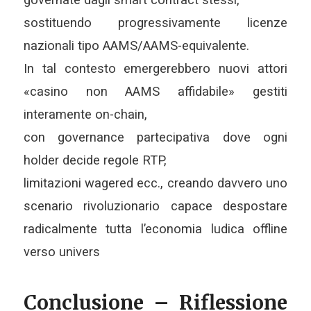
sostituendo progressivamente licenze
nazionali tipo AAMS/AAMS-equivalente.
In tal contesto emergerebbero nuovi attori
«casino non AAMS affidabile» gestiti
interamente on-chain,
con governance partecipativa dove ogni
holder decide regole RTP,
limitazioni wagered ecc., creando davvero uno
scenario rivoluzionario capace de­spostare
radicalmente tutta l’economia ludica offline
verso univers​​️
Conclusione – Riflessione