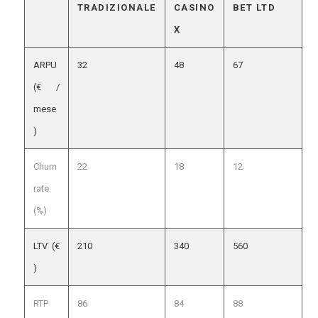
TRADIZIONALE
CASINO
BET LTD
X
ARPU
32
48
67
(€ /
mese
)
Churn
22
18
12
rate
(%)
LTV (€
210
340
560
)
RTP
86
84
88