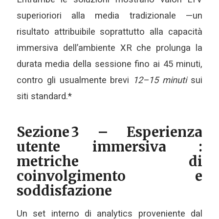
superioriori alla media tradizionale —un
risultato attribuibile soprattutto alla capacità
immersiva dell’ambiente XR che prolunga la
durata media della sessione fino ai 45 minuti,
contro gli usualmente brevi
12–15 minuti
sui
siti standard.*
Sezione 3 – Esperienza
utente immersiva :
metriche di
coinvolgimento e
soddisfazione
Un set interno di analytics proveniente dal