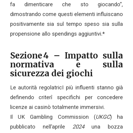
fa dimenticare che sto giocando”,
dimostrando come questi elementi influiscano
positivamente sia sul tempo speso sia sulla
propensione allo spendings aggiuntivi.*
Sezione 4 – Impatto sulla
normativa e sulla
sicurezza dei giochi
Le autorità regolatricI più influenti stanno già
definendo criterî specifichi per concedere
licenze ai casinò totalmente immersivi.
Il UK Gambling Commission (
UKGC
) ha
pubblicato nell’aprile
2024
una bozza