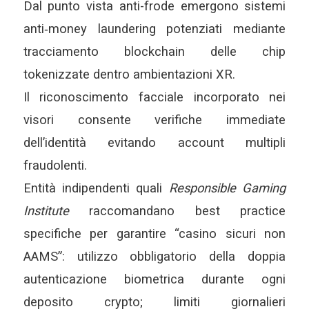
Dal punto vista anti-frode emergono sistemi
anti‑money laundering potenziati mediante
tracciamento blockchain delle chip
tokenizzate dentro ambientazioni XR.
Il riconoscimento facciale incorporato nei
visori consente verifiche immediate
dell’identità evitando account multipli
fraudolenti.
Entità indipendenti quali
Responsible Gaming
Institute
raccomandano best practice
specifiche per garantire “casino sicuri non
AAMS”: utilizzo obbligatorio della doppia
autenticazione biometrica durante ogni
deposito crypto; limiti giornalieri