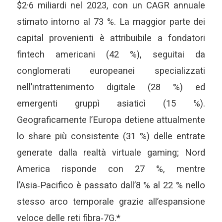
$2·6 miliardi nel 2023, con un CAGR annuale
stimato intorno al 73 %. La maggior parte dei
capital provenienti è attribuibile a fondatori
fintech americani (42 %), seguitai da
conglomerati europeanei specializzati
nell’intrattenimento digitale (28 %) ed
emergenti gruppì asiaticì (15 %).
Geograficamente l’Europa detiene attualmente
lo share più consistente (31 %) delle entrate
generate dalla realtà virtuale gaming; Nord
America risponde con 27 %, mentre
l’Asia‑Pacifico è passato dall’8 % al 22 % nello
stesso arco temporale grazie all’espansione
veloce delle reti fibra‑7G.*