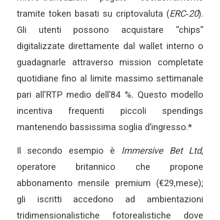
tramite token basati su criptovaluta (
ERC‑20
).
Gli utenti possono acquistare “chips”
digitalizzate direttamente dal wallet interno o
guadagnarle attraverso mission completate
quotidiane fino al limite massimo settimanale
pari all’RTP medio dell’84 %. Questo modello
incentiva frequenti piccoli spendings
mantenendo bassissima soglia d’ingresso.*
Il secondo esempio è
Immersive Bet Ltd
,
operatore britannico che propone
abbonamento mensile premium (€29,mese);
gli iscritti accedono ad ambientazioni
tridimensionalistiche fotorealistiche dove