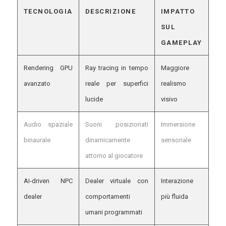
TECNOLOGIA
DESCRIZIONE
IMPATTO
SUL
GAMEPLAY
Rendering GPU
Ray tracing in tempo
Maggiore
avanzato
reale per superfici
realismo
lucide
visivo
Audio spaziale
Suoni posizionati
Immersione
binaurale
dinamicamente
sensoriale
attorno al giocatore
AI‑driven NPC
Dealer virtuale con
Interazione
dealer
comportamenti
più fluida
umani programmati