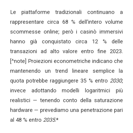
Le piattaforme tradizionali continuano a
rappresentare circa 68 % dell’intero volume
scommesse online; però i casinò immersivi
hanno già conquistato circa 12 % delle
transazioni ad alto valore entro fine 2023.
[^note] Proiezioni econometriche indicano che
mantenendo un trend lineare semplice la
quota potrebbe raggiungere 35 % entro
2030
;
invece adottando modelli logaritmici più
realistici — tenendo conto della saturazione
hardware — prevediamo una penetrazione pari
al 48 % entro
2035
.*