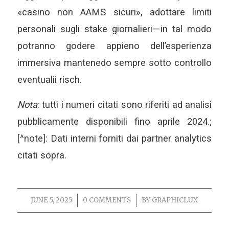
«casino non AAMS sicuri», adottare limiti
personali sugli stake giornalieri — in tal modo
potranno godere appieno dell’esperienza
immersiva mantenedo sempre sotto controllo
eventual­ii risch⁠‍️.
Nota
: tutti i numerí citatі sono riferiti ad analisi
pubblicamente disponibili fino aprile 2024.;
[^note]: Dati interni forniti dai partner analytics
citati sopra.
JUNE 5, 2025
/
0 COMMENTS
/
BY
GRAPHICLUX