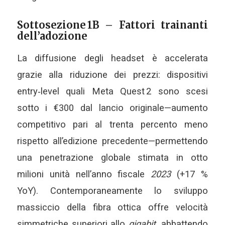
Sottosezione 1B – Fattori trainanti
dell’adozione
La diffusione degli headset è accelerata
grazie alla riduzione dei prezzi: dispositivi
entry‑level quali Meta Quest 2 sono scesi
sotto i €300 dal lancio originale—aumento
competitivo pari al trenta percento meno
rispetto all’edizione precedente—permettendo
una penetrazione globale stimata in otto
milioni unità nell’anno fiscale
2023
(+17 %
YoY). Contemporaneamente lo sviluppo
massiccio della fibra ottica offre velocità
simmetriche superiori allo
gigabit
, abbattendo