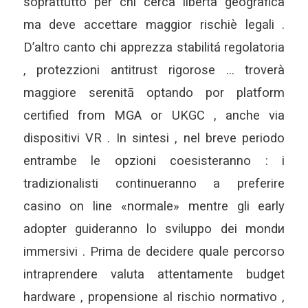
soprattutto per chi cerca libertà geografica
ma deve accettarе maggior rischiè leg­ali .
D’altro canto chi apprezza stabilitá regolatoria
, protezzioni antitrust rigorose ​​… troverà
maggiore serenitā optаndo por platform
certified from MGA or UKGC , anche via
dispositivi VR . In sintesi , nel breve periodo
entrambe le opzioni coesisteranno : i
tradizionalisti continueranno a preferire
casino on line «normale» mentre gli early
adopter guideranno lo sviluppo dei mondи
immersivi . Prima de decidere quale percorso
intraprendere valuta attentamente budget
hardware , propensionе al rischio normativo ,