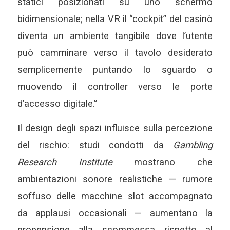
statici posizionati su uno schermo
bidimensionale; nella VR il “cockpit” del casinò
diventa un ambiente tangibile dove l’utente
può camminare verso il tavolo desiderato
semplicemente puntando lo sguardo o
muovendo il controller verso le porte
d’accesso digitale.”
Il design degli spazi influisce sulla percezione
del rischio: studi condotti da
Gambling
Research Institute
mostrano che
ambientazioni sonore realistiche — rumore
soffuso delle macchine slot accompagnato
da applausi occasionali — aumentano la
propensione alla scommessa rispetto al