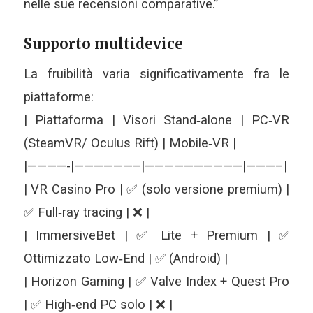
nelle sue recensioni comparative.”
Supporto multidevice
La fruibilità varia significativamente fra le
piattaforme:
| Piattaforma | Visori Stand‑alone | PC‑VR
(SteamVR/ Oculus Rift) | Mobile‑VR |
|————-|——————–|——————————|———–|
| VR Casino Pro | ✅ (solo versione premium) |
✅ Full‑ray tracing | ❌ |
| ImmersiveBet | ✅ Lite + Premium | ✅
Ottimizzato Low‑End | ✅ (Android) |
| Horizon Gaming | ✅ Valve Index + Quest Pro
| ✅ High‑end PC solo | ❌ |