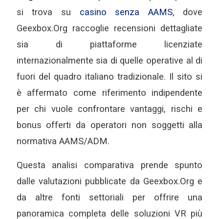
si trova su
casino senza AAMS
, dove
Geexbox.Org raccoglie recensioni dettagliate
sia di piattaforme licenziate
internazionalmente sia di quelle operative al di
fuori del quadro italiano tradizionale. Il sito si
è affermato come riferimento indipendente
per chi vuole confrontare vantaggi, rischi e
bonus offerti da operatori non soggetti alla
normativa AAMS/ADM.
Questa analisi comparativa prende spunto
dalle valutazioni pubblicate da Geexbox.Org e
da altre fonti settoriali per offrire una
panoramica completa delle soluzioni VR più