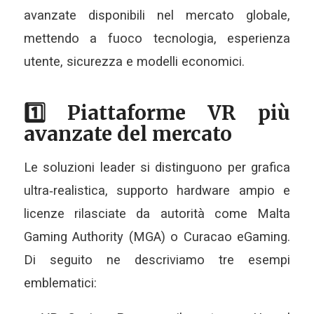
avanzate disponibili nel mercato globale,
mettendo a fuoco tecnologia, esperienza
utente, sicurezza e modelli economici.
1️⃣ Piattaforme VR più
avanzate del mercato
Le soluzioni leader si distinguono per grafica
ultra‑realistica, supporto hardware ampio e
licenze rilasciate da autorità come Malta
Gaming Authority (MGA) o Curacao eGaming.
Di seguito ne descriviamo tre esempi
emblematici: