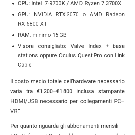
CPU: Intel i7‐9700K / AMD Ryzen 7 3700X
GPU: NVIDIA RTX 3070 o AMD Radeon
RX 6800 XT
RAM: minimo 16 GB
Visore consigliato: Valve Index + base
stations oppure Oculus Quest Pro con Link
Cable
Il costo medio totale dell’hardware necessario
varia tra €1 200–€1 800 inclusa stampante
HDMI/USB necessario per collegamenti PC–
VR.”
Per quanto riguarda gli abbonamenti mensili: