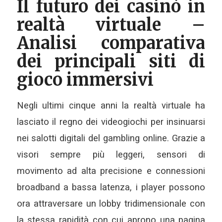
Il futuro dei casinò in
realtà virtuale –
Analisi comparativa
dei principali siti di
gioco immersivi
Negli ultimi cinque anni la realtà virtuale ha
lasciato il regno dei videogiochi per insinuarsi
nei salotti digitali del gambling online. Grazie a
visori sempre più leggeri, sensori di
movimento ad alta precisione e connessioni
broadband a bassa latenza, i player possono
ora attraversare un lobby tridimensionale con
la stessa rapidità con cui aprono una pagina