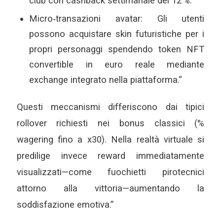
club con cashback settimanale del 12 %.
Micro‑transazioni avatar: Gli utenti
possono acquistare skin futuristiche per i
propri personaggi spendendo token NFT
convertible in euro reale mediante
exchange integrato nella piattaforma.“
Questi meccanismi differiscono dai tipici
rollover richiesti nei bonus classici (%
wagering fino a x30). Nella realtà virtuale si
predilige invece reward immediatamente
visualizzati—come fuochietti pirotecnici
attorno alla vittoria—aumentando la
soddisfazione emotiva.”