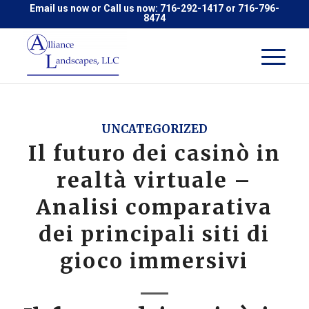
Email us now
or Call us now:
716-292-1417
or
716-796-
8474
UNCATEGORIZED
Il futuro dei casinò in
realtà virtuale –
Analisi comparativa
dei principali siti di
gioco immersivi