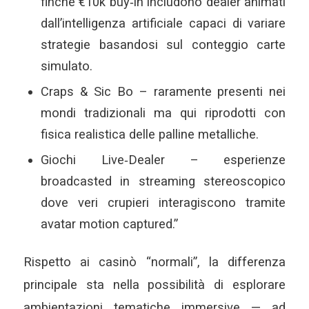
finché €10k buy‑in includono dealer animati
dall’intelligenza artificiale capaci di variare
strategie basandosi sul conteggio carte
simulato.
Craps & Sic Bo – raramente presenti nei
mondi tradizionali ma qui riprodotti con
fisica realistica delle palline metalliche.
Giochi Live‐Dealer – esperienze
broadcasted in streaming stereoscopico
dove veri crupieri interagiscono tramite
avatar motion captured.”
Rispetto ai casinò “normali”, la differenza
principale sta nella possibilità di esplorare
ambientazioni tematiche immersive — ad