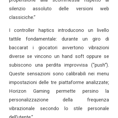
silenzio assoluto delle versioni web
classiciche.”
I controller haptics introducono un livello
tattile fondamentale: durante un giro di
baccarat i giocatori avvertono vibrazioni
diverse se vincono un hand soft oppure se
subiscono una perdita improvvisa (“push”).
Queste sensazioni sono calibrabili nei menu
impostazioni delle tre piattaforme analizzate;
Horizon Gaming permette persino la
personalizzazione della frequenza
vibrazionale secondo lo stile personale
dell’utente.”