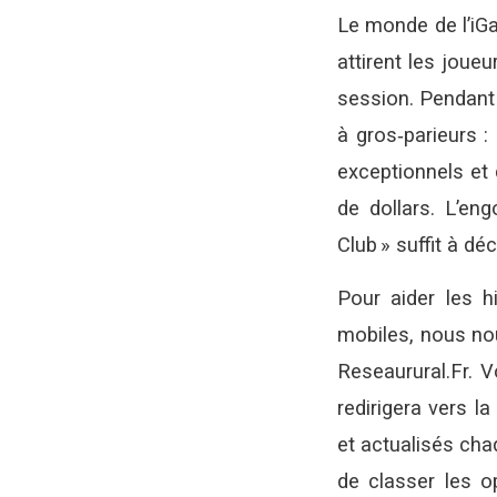
Le monde de l’iG
attirent les joue
session. Pendant
à gros‑parieurs :
exceptionnels et 
de dollars. L’en
Club » suffit à dé
Pour aider les h
mobiles, nous no
Reseaurural.Fr. V
redirigera vers l
et actualisés cha
de classer les o