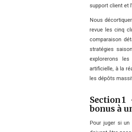
support client et
Nous décortiquer
revue les cinq c
comparaison déta
stratégies saiso
explorerons les
artificielle, à la
les dépôts massif
Section 1
bonus à un
Pour juger si un c