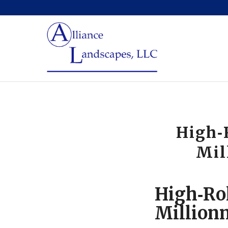
High‑
Mil
High‑Ro
Millionn