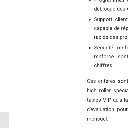
débloque des 
Support clien
capable de rép
rapide des pro
Sécurité renf
renforcé son
chiffres.
Ces critères son
high roller spéc
tables VIP qu’à la
d’évaluation pou
mensuel.
Bonus de Noël et protection du joueur
: comment les limites automatiques