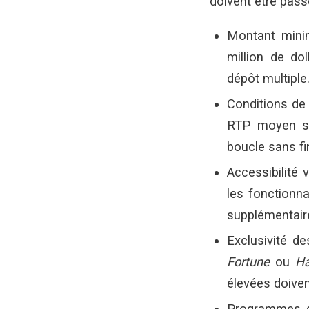
doivent être passé
Montant minim
million de do
dépôt multiple
Conditions de 
RTP moyen su
boucle sans fi
Accessibilité v
les fonctionna
supplémentair
Exclusivité 
Fortune
ou
Ha
élevées doiven
Programmes de