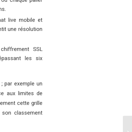
ns.
at live mobile et
tit une résolution
t chiffrement SSL
épassant les six
 ; par exemple un
ce aux limites de
tement cette grille
er son classement
Gu