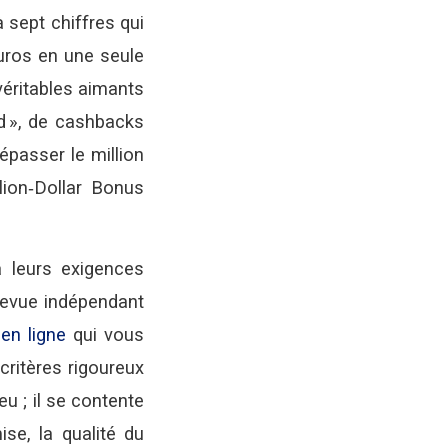
sept chiffres qui
euros en une seule
éritables aimants
ed », de cashbacks
épasser le million
lion‑Dollar Bonus
à leurs exigences
revue indépendant
en ligne
qui vous
critères rigoureux
u ; il se contente
se, la qualité du