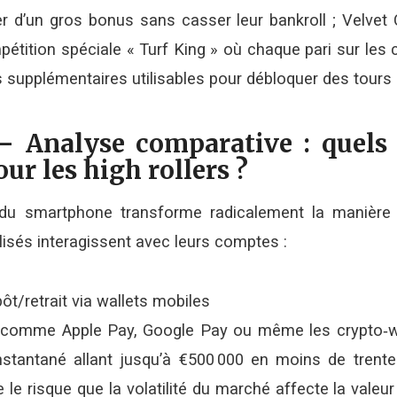
er d’un gros bonus sans casser leur bankroll ; Velvet
tition spéciale « Turf King » où chaque pari sur les
 supplémentaires utilisables pour débloquer des tours g
 – Analyse comparative : quels
ur les high rollers ?
 du smartphone transforme radicalement la manière
isés interagissent avec leurs comptes :
ôt/retrait via wallets mobiles
 comme Apple Pay, Google Pay ou même les crypto‑w
instantané allant jusqu’à €500 000 en moins de trent
e le risque que la volatilité du marché affecte la valeu