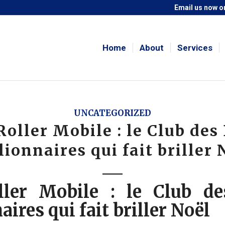
Email us now
or
Home
About
Services
UNCATEGORIZED
Roller Mobile : le Club des
lionnaires qui fait briller 
ller Mobile : le Club d
aires qui fait briller Noël