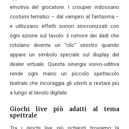
emotiva del giocatore. I croupier indossano
costumi tematici – dal vampiro al fantasma –
e utilizzano effetti sonori sincronizzati con
ogni azione sul tavolo: il rumore dei dadi che
rotolano diventa un “clic” sinistro quando
appare un simbolo speciale sul display del
dealer virtuale. Questa sinergia visivo‑uditiva
rende ogni mano un piccolo spettacolo
teatrale che incoraggia gli utenti a restare più
a lungo al tavolo digitale.
Giochi live più adatti al tema
spettrale
Tra i giochi live più richiesti troviamo la