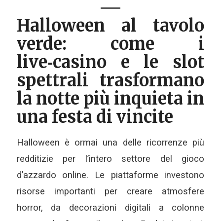
Halloween al tavolo
verde: come i
live‑casino e le slot
spettrali trasformano
la notte più inquieta in
una festa di vincite
Halloween è ormai una delle ricorrenze più
redditizie per l’intero settore del gioco
d’azzardo online. Le piattaforme investono
risorse importanti per creare atmosfere
horror, da decorazioni digitali a colonne