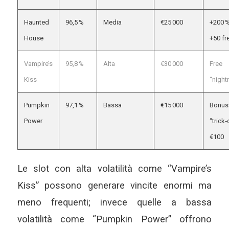
Haunted
96,5 %
Media
€25 000
+200 
House
+50 fr
Vampire’s
95,8 %
Alta
€30 000
Fre
Kiss
“night
Pumpkin
97,1 %
Bassa
€15 000
Bonus
Power
“trick‑
€100
Le slot con alta volatilità come “Vampire’s
Kiss” possono generare vincite enormi ma
meno frequenti; invece quelle a bassa
volatilità come “Pumpkin Power” offrono