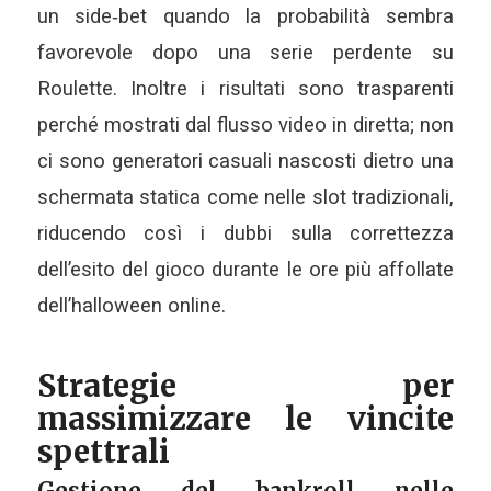
un side‑bet quando la probabilità sembra
favorevole dopo una serie perdente su
Roulette. Inoltre i risultati sono trasparenti
perché mostrati dal flusso video in diretta; non
ci sono generatori casuali nascosti dietro una
schermata statica come nelle slot tradizionali,
riducendo così i dubbi sulla correttezza
dell’esito del gioco durante le ore più affollate
dell’halloween online.
Strategie per
massimizzare le vincite
spettrali
Gestione del bankroll nelle