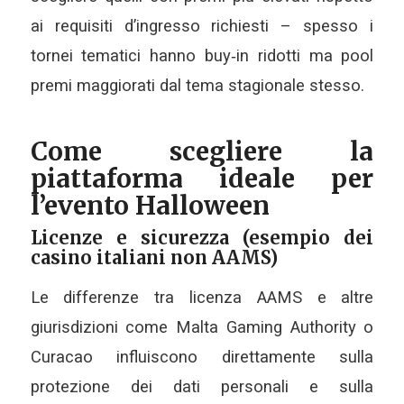
ai requisiti d’ingresso richiesti – spesso i
tornei tematici hanno buy‑in ridotti ma pool
premi maggiorati dal tema stagionale stesso.
Come scegliere la
piattaforma ideale per
l’evento Halloween
Licenze e sicurezza (esempio dei
casino italiani non AAMS)
Le differenze tra licenza AAMS e altre
giurisdizioni come Malta Gaming Authority o
Curacao influiscono direttamente sulla
protezione dei dati personali e sulla