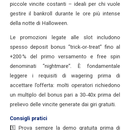
piccole vincite costanti – ideali per chi vuole
gestire il bankroll durante le ore più intense
della notte di Halloween.
Le promozioni legate alle slot includono
spesso deposit bonus “trick‑or‑treat” fino al
+200 % del primo versamento e free spin
denominati “nightmare”. È fondamentale
leggere i requisiti di wagering prima di
accettare l’offerta: molti operatori richiedono
un multiplo del bonus pari a 30‑40x prima del
prelievo delle vincite generate dai giri gratuiti.
Consigli pratici
1️⃣ Prova sempre la demo gratuita prima di