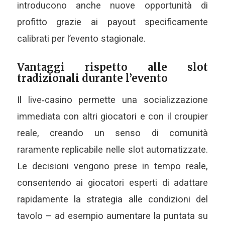
introducono anche nuove opportunità di
profitto grazie ai payout specificamente
calibrati per l’evento stagionale.
Vantaggi rispetto alle slot
tradizionali durante l’evento
Il live‑casino permette una socializzazione
immediata con altri giocatori e con il croupier
reale, creando un senso di comunità
raramente replicabile nelle slot automatizzate.
Le decisioni vengono prese in tempo reale,
consentendo ai giocatori esperti di adattare
rapidamente la strategia alle condizioni del
tavolo – ad esempio aumentare la puntata su