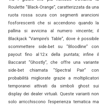
Roulette “Black‑Orange”, caratterizzata da una
ruota rossa scura con segmenti arancioni
fosforescenti che si accendono quando la
pallina si avvicina al numero vincente; il
Blackjack “Vampire’s Table”, dove è possibile
scommettere side‑bet su “Bloodline” con
payout fino al 12 x della puntata; infine il
Baccarat “Ghostly”, che offre una variante
side‑bet chiamata “Spectral Pair” con
probabilità migliorate grazie a moltiplicatori
temporanei attivati da simboli ghost sui
display dei dealer virtuali. Queste varianti non
solo arricchiscono l’esperienza tematica ma