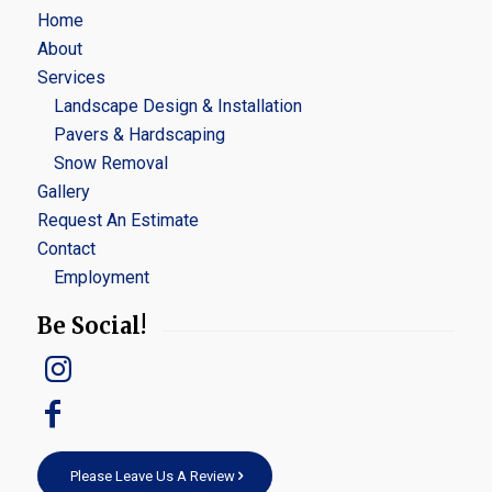
Home
About
Services
Landscape Design & Installation
Pavers & Hardscaping
Snow Removal
Gallery
Request An Estimate
Contact
Employment
Be Social!
Please Leave Us A Review