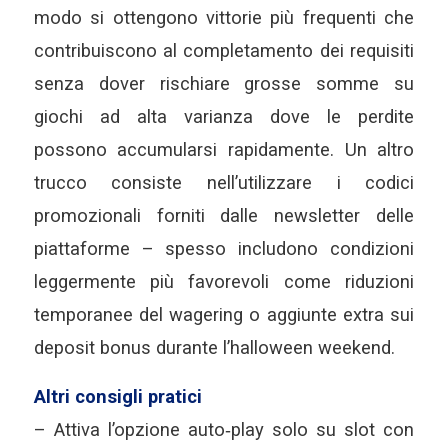
modo si ottengono vittorie più frequenti che
contribuiscono al completamento dei requisiti
senza dover rischiare grosse somme su
giochi ad alta varianza dove le perdite
possono accumularsi rapidamente. Un altro
trucco consiste nell’utilizzare i codici
promozionali forniti dalle newsletter delle
piattaforme – spesso includono condizioni
leggermente più favorevoli come riduzioni
temporanee del wagering o aggiunte extra sui
deposit bonus durante l’halloween weekend.
Altri consigli pratici
– Attiva l’opzione auto‑play solo su slot con