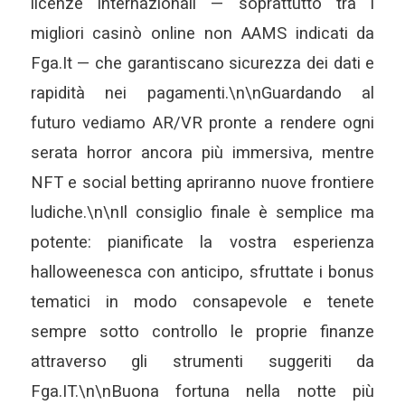
licenze internazionali — soprattutto tra i
migliori casinò online non AAMS indicati da
Fga.It — che garantiscano sicurezza dei dati e
rapidità nei pagamenti.\n\nGuardando al
futuro vediamo AR/VR pronte a rendere ogni
serata horror ancora più immersiva, mentre
NFT e social betting apriranno nuove frontiere
ludiche.\n\nIl consiglio finale è semplice ma
potente: pianificate la vostra esperienza
halloweenesca con anticipo, sfruttate i bonus
tematici in modo consapevole e tenete
sempre sotto controllo le proprie finanze
attraverso gli strumenti suggeriti da
Fga.IT.\n\nBuona fortuna nella notte più