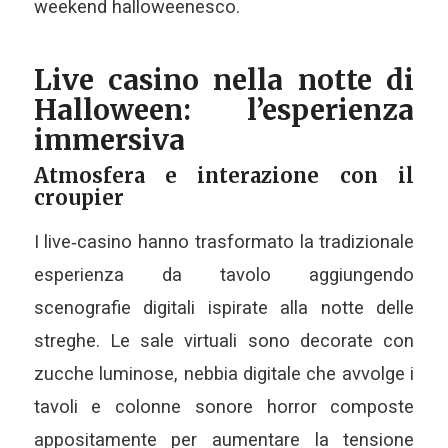
weekend halloweenesco.
Live casino nella notte di
Halloween: l’esperienza
immersiva
Atmosfera e interazione con il
croupier
I live‑casino hanno trasformato la tradizionale
esperienza da tavolo aggiungendo
scenografie digitali ispirate alla notte delle
streghe. Le sale virtuali sono decorate con
zucche luminose, nebbia digitale che avvolge i
tavoli e colonne sonore horror composte
appositamente per aumentare la tensione