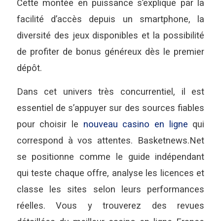
Cette montée en puissance s’explique par la
facilité d’accès depuis un smartphone, la
diversité des jeux disponibles et la possibilité
de profiter de bonus généreux dès le premier
dépôt.
Dans cet univers très concurrentiel, il est
essentiel de s’appuyer sur des sources fiables
pour choisir le
nouveau casino en ligne
qui
correspond à vos attentes. Basketnews.Net
se positionne comme le guide indépendant
qui teste chaque offre, analyse les licences et
classe les sites selon leurs performances
réelles. Vous y trouverez des revues