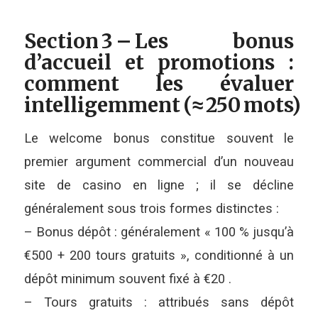
Section 3 – Les bonus
d’accueil et promotions :
comment les évaluer
intelligemment (≈ 250 mots)
Le welcome bonus constitue souvent le
premier argument commercial d’un nouveau
site de casino en ligne ; il se décline
généralement sous trois formes distinctes :
– Bonus dépôt : généralement « 100 % jusqu’à
€500 + 200 tours gratuits », conditionné à un
dépôt minimum souvent fixé à €20 .
– Tours gratuits : attribués sans dépôt