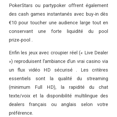
PokerStars ou partypoker offrent également
des cash games instantanés avec buy‑in dès
€10 pour toucher une audience large tout en
conservant une forte liquidité du pool
prize‑pool .
Enfin les jeux avec croupier réel (« Live Dealer
») reproduisent l’ambiance d’un vrai casino via
un flux vidéo HD sécurisé . Les critères
essentiels sont la qualité du streaming
(minimum Full HD), la rapidité du chat
texte/voix et la disponibilité multilingue des
dealers français ou anglais selon votre
préférence.