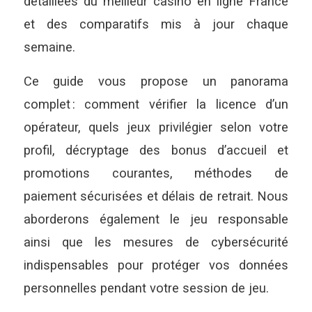
détaillées du meilleur casino en ligne France
et des comparatifs mis à jour chaque
semaine.
Ce guide vous propose un panorama
complet : comment vérifier la licence d’un
opérateur, quels jeux privilégier selon votre
profil, décryptage des bonus d’accueil et
promotions courantes, méthodes de
paiement sécurisées et délais de retrait. Nous
aborderons également le jeu responsable
ainsi que les mesures de cybersécurité
indispensables pour protéger vos données
personnelles pendant votre session de jeu.