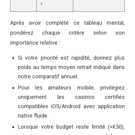
?
Après avoir complété ce tableau mental,
pondérez chaque critère selon son
importance relative :
Si votre priorité est rapidité, donnez plus
poids au temps moyen retrait indiqué dans
notre comparatif annuel.
Pour les amateurs mobile, privilégiez
uniquement les casinos certifiés
compatibles iOS/Android avec application
native fluide.
Lorsque votre budget reste limité (<€50),