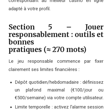
correspondant au meilleur casino en ligne
adapté à votre profil.
Section 5 – Jouer
responsablement : outils et
bonnes
pratiques (≈ 270 mots)
Le jeu responsable commence par fixer
clairement ses limites financières :
Dépôt quotidien/hebdomadaire : définissez
un plafond maximal (€100/jour ou
€500/semaine) via votre compte utilisateur.
Limite temporelle : activez l’alarme session