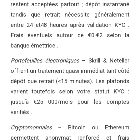
restent acceptées partout ; dépôt instantané
tandis que retrait nécessite généralement
entre 24 et48 heures après validation KYC .
Frais éventuels autour de €0‑€2 selon la
banque émettrice .
Portefeuilles électroniques
– Skrill & Neteller
offrent un traitement quasi immédiat tant côté
dépôt que retrait (<15 minutes). Les plafonds
varient toutefois selon votre statut KYC :
jusqu’à €25 000/mois pour les comptes
vérifiés .
Cryptomonnaies
– Bitcoin ou Ethereum
permettent anonymat renforcé et frais