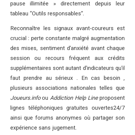
pause illimitée » directement depuis leur
tableau “Outils responsables”.
Reconnaître les signaux avant-coureurs est
crucial : perte constante malgré augmentation
des mises, sentiment d’anxiété avant chaque
session ou recours fréquent aux crédits
supplémentaires sont autant d’indicateurs qu’il
faut prendre au sérieux . En cas besoin ,
plusieurs associations nationales telles que
Joueurs.info
ou
Addiction Help Line
proposent
lignes téléphoniques gratuites ouvertes24/7
ainsi que forums anonymes où partager son
expérience sans jugement.