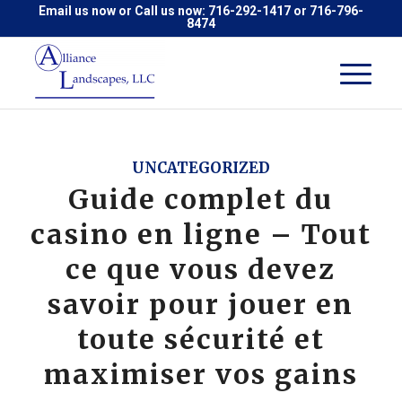
Email us now
or Call us now:
716-292-1417
or
716-796-
8474
UNCATEGORIZED
Guide complet du
casino en ligne – Tout
ce que vous devez
savoir pour jouer en
toute sécurité et
maximiser vos gains