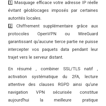
1️⃣ Masquage efficace votre adresse IP réelle
évitant géoblocages imposés par certaines
autorités locales.
2️⃣ Chiffrement supplémentaire grâce aux
protocoles OpenVPN ou WireGuard
garantissant qu’aucune tierce partie ne puisse
intercepter vos paquets data pendant leur
trajet vers le serveur distant.
En résumé , combiner SSL/TLS natif ,
activation systématique du 2FA, lecture
attentive des clauses RGPD ainsi qu’une
navigation VPN sécurisée constitue
aujourd’hui la meilleure pratique