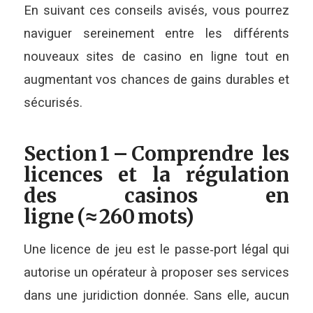
En suivant ces conseils avisés, vous pourrez
naviguer sereinement entre les différents
nouveaux sites de casino en ligne tout en
augmentant vos chances de gains durables et
sécurisés.
Section 1 – Comprendre les
licences et la régulation
des casinos en
ligne (≈ 260 mots)
Une licence de jeu est le passe‑port légal qui
autorise un opérateur à proposer ses services
dans une juridiction donnée. Sans elle, aucun