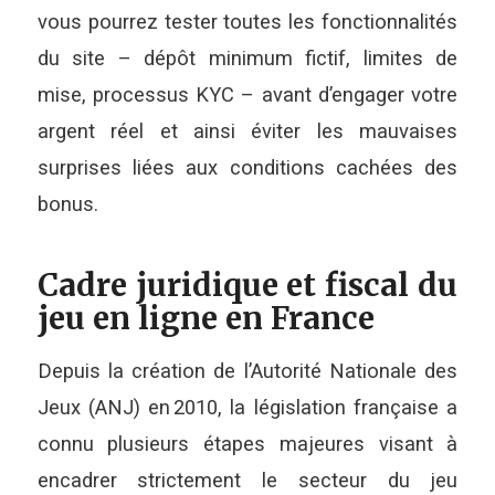
vous pourrez tester toutes les fonctionnalités
du site – dépôt minimum fictif, limites de
mise, processus KYC – avant d’engager votre
argent réel et ainsi éviter les mauvaises
surprises liées aux conditions cachées des
bonus.
Cadre juridique et fiscal du
jeu en ligne en France
Depuis la création de l’Autorité Nationale des
Jeux (ANJ) en 2010, la législation française a
connu plusieurs étapes majeures visant à
encadrer strictement le secteur du jeu