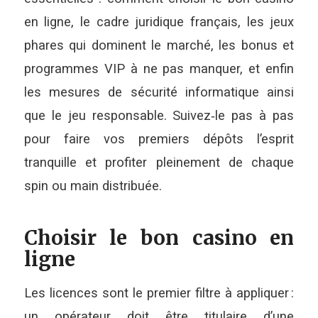
en ligne, le cadre juridique français, les jeux
phares qui dominent le marché, les bonus et
programmes VIP à ne pas manquer, et enfin
les mesures de sécurité informatique ainsi
que le jeu responsable. Suivez‑le pas à pas
pour faire vos premiers dépôts l’esprit
tranquille et profiter pleinement de chaque
spin ou main distribuée.
Choisir le bon casino en
ligne
Les licences sont le premier filtre à appliquer :
un opérateur doit être titulaire d’une