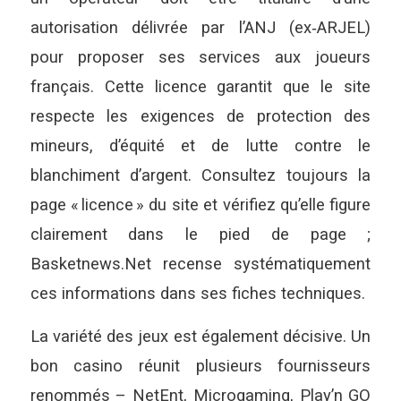
autorisation délivrée par l’ANJ (ex‑ARJEL)
pour proposer ses services aux joueurs
français. Cette licence garantit que le site
respecte les exigences de protection des
mineurs, d’équité et de lutte contre le
blanchiment d’argent. Consultez toujours la
page « licence » du site et vérifiez qu’elle figure
clairement dans le pied de page ;
Basketnews.Net recense systématiquement
ces informations dans ses fiches techniques.
La variété des jeux est également décisive. Un
bon casino réunit plusieurs fournisseurs
renommés – NetEnt, Microgaming, Play’n GO