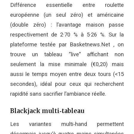
Différence essentielle entre roulette
européenne (un seul zéro) et américaine
(double zéro) : l’avantage maison passe
respectivement de 2·70 % à 5·26 %. Sur la
plateforme testée par Basketnews.Net , on
trouve un tableau “live” affichant non
seulement la mise minimale (€0,20) mais
aussi le temps moyen entre deux tours (<15
secondes), idéal pour ceux qui recherchent
rapidité sans sacrifier l’ambiance réelle.
Blackjack multi‑tableau
Les variantes multi‑hand permettent
désormais jusqu’à quatre mains simultanées