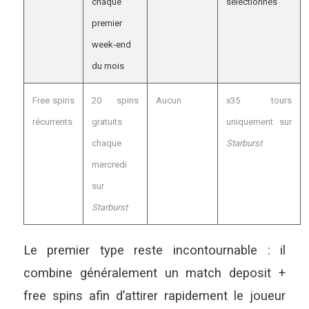
chaque
sélectionnés
premier
week‑end
du mois
Free spins
20 spins
Aucun
x35 tours
récurrents
gratuits
uniquement sur
chaque
Starburst
mercredi
sur
Starburst
Le premier type reste incontournable : il
combine généralement un match deposit +
free spins afin d’attirer rapidement le joueur