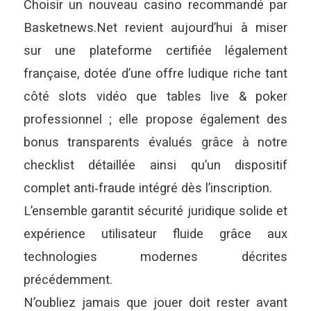
Choisir un nouveau casino recommandé par
Basketnews.Net revient aujourd’hui à miser
sur une plateforme certifiée légalement
française, dotée d’une offre ludique riche tant
côté slots vidéo que tables live & poker
professionnel ; elle propose également des
bonus transparents évalués grâce à notre
checklist détaillée ainsi qu’un dispositif
complet anti‑fraude intégré dès l’inscription.
L’ensemble garantit sécurité juridique solide et
expérience utilisateur fluide grâce aux
technologies modernes décrites
précédemment.
N’oubliez jamais que jouer doit rester avant