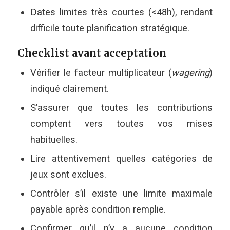
Dates limites très courtes (<48h), rendant
difficile toute planification stratégique.
Checklist avant acceptation
Vérifier le facteur multiplicateur (
wagering
)
indiqué clairement.
S’assurer que toutes les contributions
comptent vers toutes vos mises
habituelles.
Lire attentivement quelles catégories de
jeux sont exclues.
Contrôler s’il existe une limite maximale
payable après condition remplie.
Confirmer qu’il n’y a aucune condition