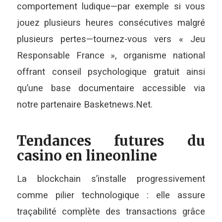
comportement ludique—par exemple si vous
jouez plusieurs heures consécutives malgré
plusieurs pertes—tournez-vous vers « Jeu
Responsable France », organisme national
offrant conseil psychologique gratuit ainsi
qu’une base documentaire accessible via
notre partenaire Basketnews.Net.
Tendances futures du
casino en line​online​
La blockchain s’installe progressivement
comme pilier technologique : elle assure
traçabilité complète des transactions grâce