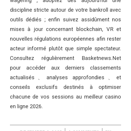
wagering ; adoptez dès aujourd’hui une
discipline stricte autour de votre bankroll avec
outils dédiés ; enfin suivez assidûment nos
mises à jour concernant blockchain, VR et
nouvelles régulations européennes afin rester
acteur informé plutôt que simple spectateur.​
Consultez régulièrement Basketnews.Net
pour accéder aux derniers classements
actualisés、analyses approfondies、et
conseils exclusifs destinés à optimiser
chacune de vos sessions au meilleur casino
en ligne 2026.​