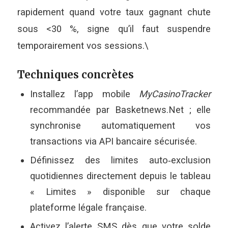
rapidement quand votre taux gagnant chute
sous <30 %, signe qu’il faut suspendre
temporairement vos sessions.\
Techniques concrètes
Installez l’app mobile
MyCasinoTracker
recommandée par Basketnews.Net ; elle
synchronise automatiquement vos
transactions via API bancaire sécurisée.
Définissez des limites auto‑exclusion
quotidiennes directement depuis le tableau
« Limites » disponible sur chaque
plateforme légale française.
Activez l’alerte SMS dès que votre solde