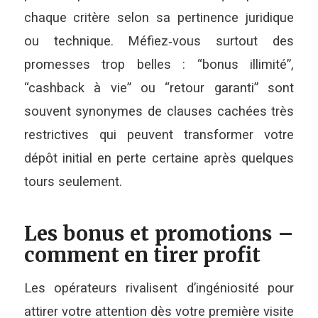
chaque critère selon sa pertinence juridique
ou technique. Méfiez‑vous surtout des
promesses trop belles : “bonus illimité”,
“cashback à vie” ou “retour garanti” sont
souvent synonymes de clauses cachées très
restrictives qui peuvent transformer votre
dépôt initial en perte certaine après quelques
tours seulement.
Les bonus et promotions –
comment en tirer profit
Les opérateurs rivalisent d’ingéniosité pour
attirer votre attention dès votre première visite