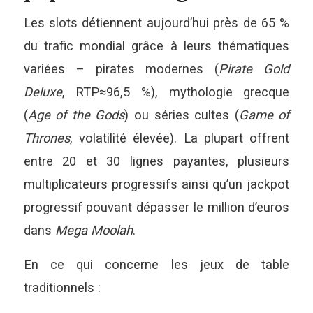
Les slots détiennent aujourd’hui près de 65 %
du trafic mondial grâce à leurs thématiques
variées – pirates modernes (
Pirate Gold
Deluxe
, RTP≈96,5 %), mythologie grecque
(
Age of the Gods
) ou séries cultes (
Game of
Thrones
, volatilité élevée). La plupart offrent
entre 20 et 30 lignes payantes, plusieurs
multiplicateurs progressifs ainsi qu’un jackpot
progressif pouvant dépasser le million d’euros
dans
Mega Moolah
.
En ce qui concerne les jeux de table
traditionnels :