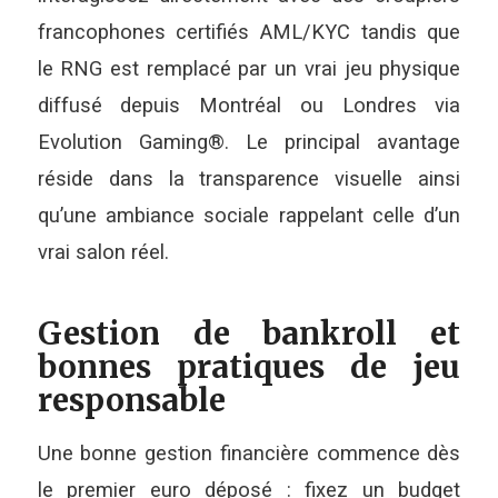
francophones certifiés AML/KYC tandis que
le RNG est remplacé par un vrai jeu physique
diffusé depuis Montréal ou Londres via
Evolution Gaming®. Le principal avantage
réside dans la transparence visuelle ainsi
qu’une ambiance sociale rappelant celle d’un
vrai salon réel.
Gestion de bankroll et
bonnes pratiques de jeu
responsable
Une bonne gestion financière commence dès
le premier euro déposé : fixez un budget