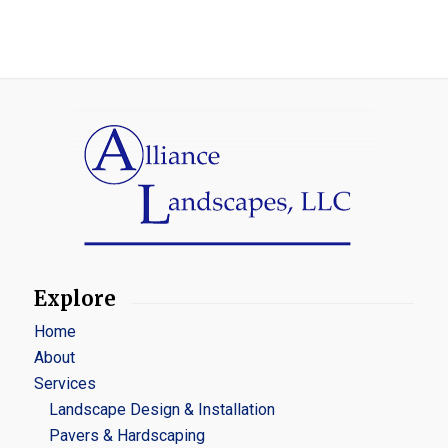
Explore
Home
About
Services
Landscape Design & Installation
Pavers & Hardscaping