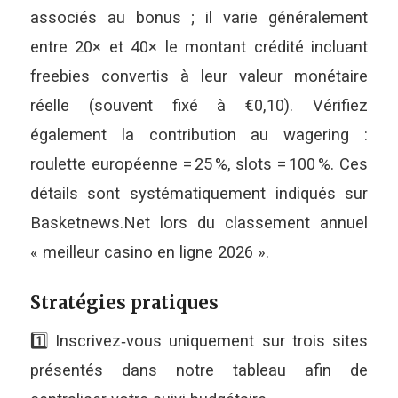
associés au bonus ; il varie généralement
entre 20× et 40× le montant crédité incluant
freebies convertis à leur valeur monétaire
réelle (souvent fixé à €0,10). Vérifiez
également la contribution au wagering :
roulette européenne = 25 %, slots = 100 %. Ces
détails sont systématiquement indiqués sur
Basketnews.Net lors du classement annuel
« meilleur casino en ligne 2026 ».
Stratégies pratiques
1️⃣ Inscrivez‑vous uniquement sur trois sites
présentés dans notre tableau afin de