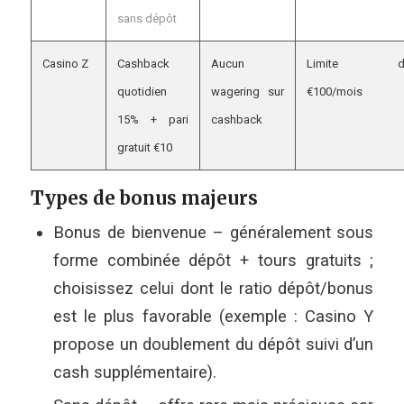
sans dépôt
Casino Z
Cashback
Aucun
Limite d
quotidien
wagering sur
€100/mois
15% + pari
cashback
gratuit €10
Types de bonus majeurs
Bonus de bienvenue – généralement sous
forme combinée dépôt + tours gratuits ;
choisissez celui dont le ratio dépôt/bonus
est le plus favorable (exemple : Casino Y
propose un doublement du dépôt suivi d’un
cash supplémentaire).