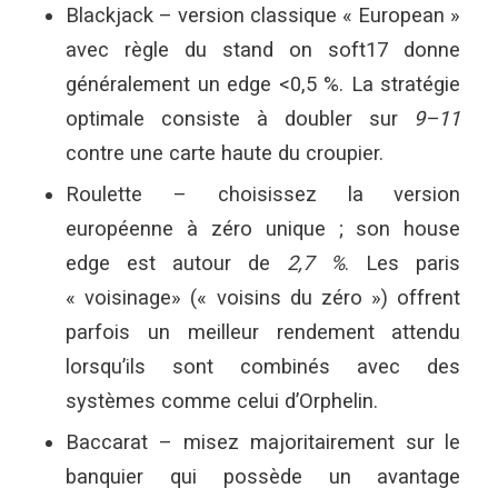
Blackjack – version classique « European »
avec règle du stand on soft17 donne
généralement un edge <0,5 %. La stratégie
optimale consiste à doubler sur
9–11
contre une carte haute du croupier.
Roulette – choisissez la version
européenne à zéro unique ; son house
edge est autour de
2,7 %
. Les paris
« voisinage» (« voisins du zéro ») offrent
parfois un meilleur rendement attendu
lorsqu’ils sont combinés avec des
systèmes comme celui d’Orphelin.
Baccarat – misez majoritairement sur le
banquier qui possède un avantage