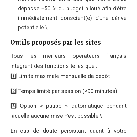
dépasse ±50 % du budget alloué afin d’être
immédiatement conscient(e) d’une dérive
potentielle.\
Outils proposés par les sites
Tous les meilleurs opérateurs français
intègrent des fonctions telles que :
1️⃣ Limite maximale mensuelle de dépôt
2️⃣ Temps limité par session (<90 minutes)
3️⃣ Option « pause » automatique pendant
laquelle aucune mise n’est possible.\
En cas de doute persistant quant à votre