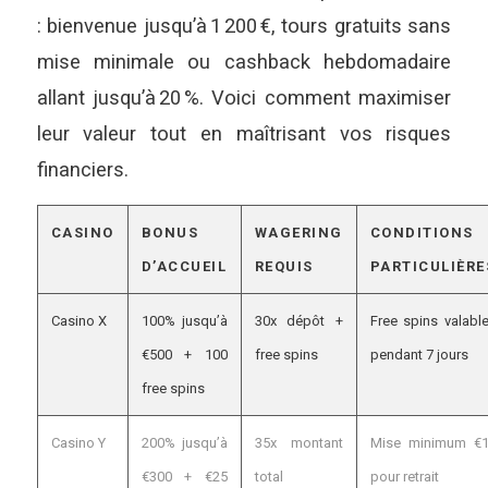
: bienvenue jusqu’à 1 200 €, tours gratuits sans
mise minimale ou cashback hebdomadaire
allant jusqu’à 20 %. Voici comment maximiser
leur valeur tout en maîtrisant vos risques
financiers.
CASINO
BONUS
WAGERING
CONDITIONS
D’ACCUEIL
REQUIS
PARTICULIÈRE
Casino X
100% jusqu’à
30x dépôt +
Free spins valabl
€500 + 100
free spins
pendant 7 jours
free spins
Casino Y
200% jusqu’à
35x montant
Mise minimum €
€300 + €25
total
pour retrait