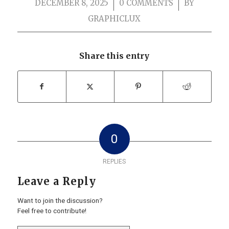
DECEMBER 8, 2025
/
0 COMMENTS
/
BY
GRAPHICLUX
Share this entry
0
REPLIES
Leave a Reply
Want to join the discussion?
Feel free to contribute!