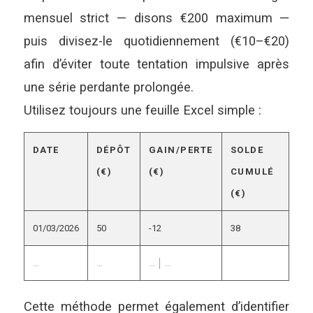
mensuel strict — disons €200 maximum —
puis divisez-le quotidiennement (€10–€20)
afin d’éviter toute tentation impulsive après
une série perdante prolongée.
Utilisez toujours une feuille Excel simple :
DATE
DÉPÔT
GAIN/PERTE
SOLDE
(€)
(€)
CUMULÉ
(€)
01/03/2026
50
-12
38
…
…
… │ …
Cette méthode permet également d’identifier