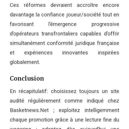
Ces réformes devraient accroître encore
davantage la confiance joueur/société tout en
favorisant l’émergence progressive
d’opérateurs transfrontaliers capables d’offrir
simultanément conformité juridique française
et expériences innovantes inspirées
globalement.
Conclusion
En récapitulatif : choisissez toujours un site
audité régulièrement comme indiqué chez
Basketnews.Net ; exploitez intelligemment
chaque promotion grâce à une lecture fine du