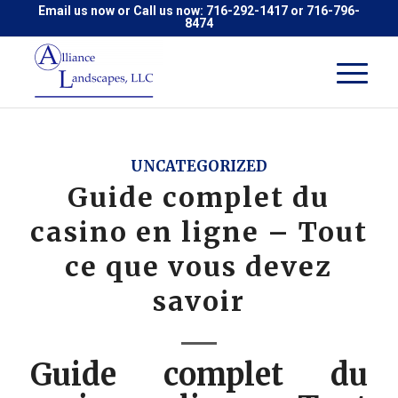
Email us now
or Call us now:
716-292-1417
or
716-796-
8474
UNCATEGORIZED
Guide complet du
casino en ligne – Tout
ce que vous devez
savoir
Guide complet du