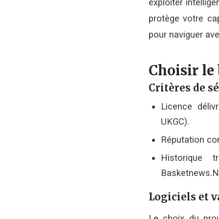
exploiter intelli
protège votre cap
pour naviguer ave
Choisir le
Critères de 
Licence déliv
UKGC).
Réputation co
Historique 
Basketnews.Ne
Logiciels et v
Le choix du prov