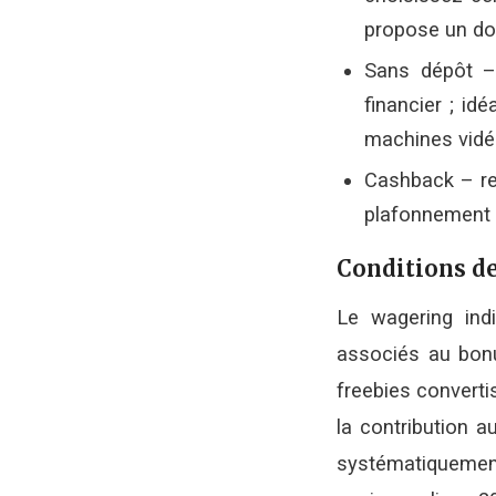
propose un do
Sans dépôt –
financier ; id
machines vidé
Cashback – re
plafonnement ra
Conditions de
Le wagering ind
associés au bonu
freebies convertis
la contribution a
systématiquemen