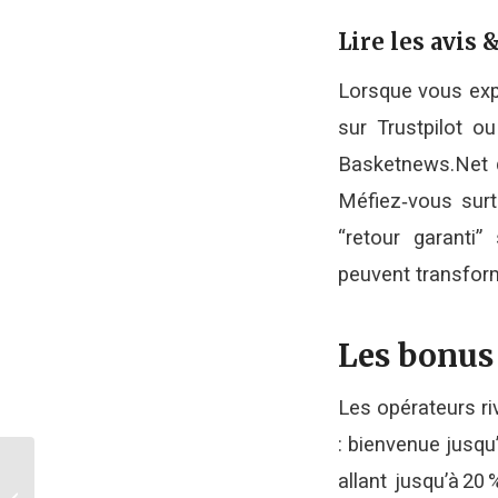
Lire les avis 
Lorsque vous exp
sur Trustpilot o
Basketnews.Net q
Méfiez‑vous surt
“retour garanti
peuvent transform
Les bonus
Les opérateurs riv
: bienvenue jusqu
allant jusqu’à 20
Halloween al casinò online: la guida