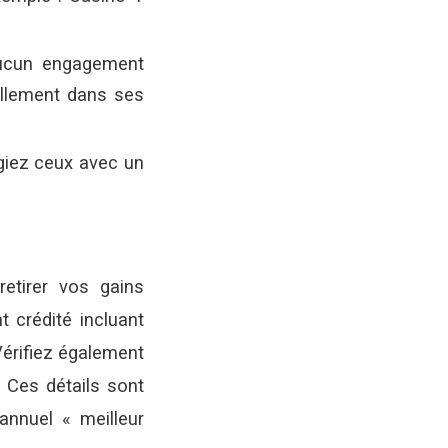
aucun engagement
éellement dans ses
giez ceux avec un
etirer vos gains
 crédité incluant
Vérifiez également
. Ces détails sont
nnuel « meilleur