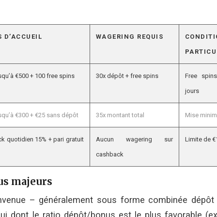
 D’ACCUEIL
WAGERING REQUIS
CONDIT
PARTICU
qu’à €500 + 100 free spins
30x dépôt + free spins
Free spin
jours
squ’à €300 + €25 sans dépôt
35x montant total
Mise minimu
 quotidien 15% + pari gratuit
Aucun wagering sur
Limite de 
cashback
us majeurs
venue – généralement sous forme combinée dépôt + 
ui dont le ratio dépôt/bonus est le plus favorable (