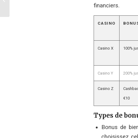
facile alle slot spettrali e ai premi...
financiers.
CASINO
BONUS
Casino X
100% jus
Casino Y
200% ju
Casino Z
Cashback
€10
Types de bon
Bonus de bien
choisissez cel