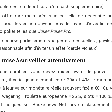
ublement du dépôt suivi d’un cash supplémentaire).
 offre rare mais précieuse car elle ne nécessite 
éal pour tester un nouveau provider avant d’investir r
o‑poker telles que
Joker Poker Pro
.
mbourse partiellement vos pertes mensuelles ; privilé
isonnable afin d’éviter un effet “cercle vicieux”.
 mise à surveiller attentivement
ique combien vous devez miser avant de pouvoir r
s ; il varie généralement entre 20× et 40× le montant
 à leur valeur monétaire réelle (souvent fixé à €0,10). 
u wagering : roulette européenne = 25 %, slots = 100 %
t indiqués sur Basketnews.Net lors du classement a