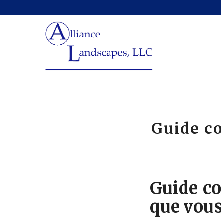
Guide co
Guide co
que vous