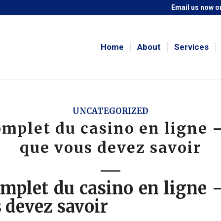
Email us now
or
Home
About
Services
UNCATEGORIZED
mplet du casino en ligne 
que vous devez savoir
mplet du casino en ligne 
 devez savoir