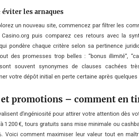
& éviter les arnaques
lorez un nouveau site, commencez par filtrer les com
u Casino.org puis comparez ces retours avec la syn
ui pondère chaque critère selon sa pertinence juridi
out des promesses trop belles : “bonus illimité”, “c
” sont souvent synonymes de clauses cachées très 
er votre dépôt initial en perte certaine après quelques
 et promotions – comment en tir
alisent d’ingéniosité pour attirer votre attention dès vo
’à 1 200 €, tours gratuits sans mise minimale ou cas
 %. Voici comment maximiser leur valeur tout en maît