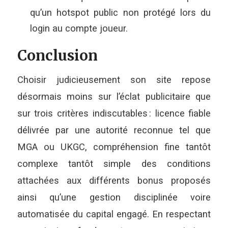
qu’un hotspot public non protégé lors du
login au compte joueur.
Conclusion
Choisir judicieusement son site repose
désormais moins sur l’éclat publicitaire que
sur trois critères indiscutables : licence fiable
délivrée par une autorité reconnue tel que
MGA ou UKGC, compréhension fine tantôt
complexe tantôt simple des conditions
attachées aux différents bonus proposés
ainsi qu’une gestion disciplinée voire
automatisée du capital engagé.​ En respectant