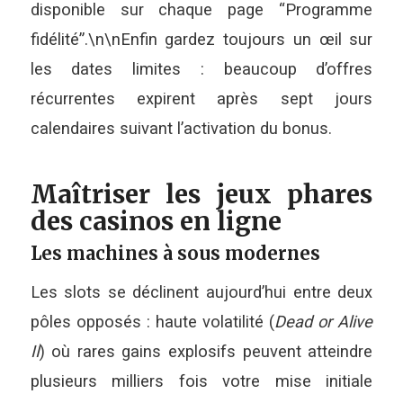
disponible sur chaque page “Programme
fidélité”.\n\nEnfin gardez toujours un œil sur
les dates limites : beaucoup d’offres
récurrentes expirent après sept jours
calendaires suivant l’activation du bonus.
Maîtriser les jeux phares
des casinos en ligne
Les machines à sous modernes
Les slots se déclinent aujourd’hui entre deux
pôles opposés : haute volatilité (
Dead or Alive
II
) où rares gains explosifs peuvent atteindre
plusieurs milliers fois votre mise initiale