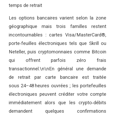
temps de retrait
Les options bancaires varient selon la zone
géographique mais trois familles restent
incontournables : cartes Visa/MasterCard®,
porte‑feuilles électroniques tels que Skrill ou
Neteller, puis cryptomonnaies comme Bitcoin
qui offrent parfois zéro frais
transactionnel.\n\nEn général une demande
de retrait par carte bancaire est traitée
sous 24–48 heures ouvrées ; les portefeuilles
électroniques peuvent créditer votre compte
immédiatement alors que les crypto‑débits
demandent quelques confirmations