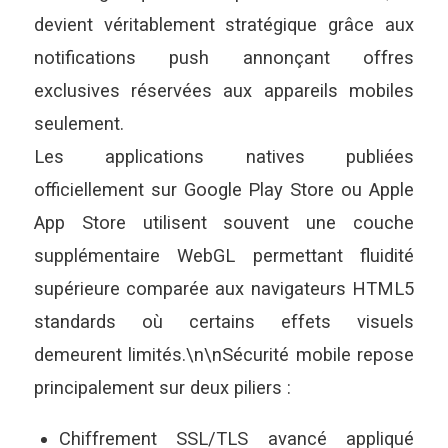
devient véritablement stratégique grâce aux
notifications push annonçant offres
exclusives réservées aux appareils mobiles
seulement.
Les applications natives publiées
officiellement sur Google Play Store ou Apple
App Store utilisent souvent une couche
supplémentaire WebGL permettant fluidité
supérieure comparée aux navigateurs HTML5
standards où certains effets visuels
demeurent limités.\n\nSécurité mobile repose
principalement sur deux piliers :
Chiffrement SSL/TLS avancé appliqué