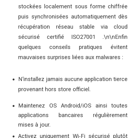
stockées localement sous forme chiffrée
puis synchronisées automatiquement dès
récupération réseau stable via cloud
sécurisé certifié ISO27001 .\n\nEnfin
quelques conseils pratiques évitent
mauvaises surprises liées aux malwares :
N’installez jamais aucune application tierce
provenant hors store officiel.
Maintenez OS Android/iOS ainsi toutes
applications bancaires régulièrement
mises à jour.
Activez uniquement Wi‑Fi sécurisé plutôt