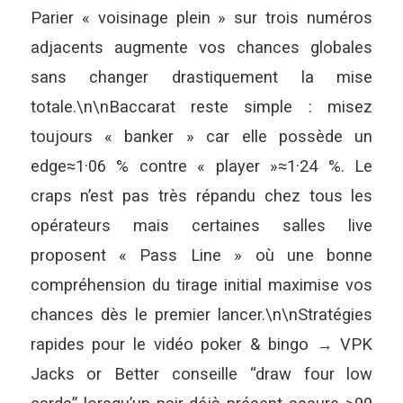
Parier « voisinage plein » sur trois numéros
adjacents augmente vos chances globales
sans changer drastiquement la mise
totale.\n\nBaccarat reste simple : misez
toujours « banker » car elle possède un
edge≈1·06 % contre « player »≈1·24 %. Le
craps n’est pas très répandu chez tous les
opérateurs mais certaines salles live
proposent « Pass Line » où une bonne
compréhension du tirage initial maximise vos
chances dès le premier lancer.\n\nStratégies
rapides pour le vidéo poker & bingo → VPK
Jacks or Better conseille “draw four low