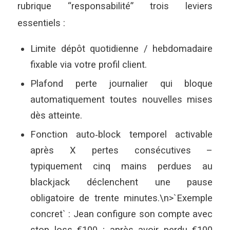
rubrique “responsabilité” trois leviers
essentiels :
Limite dépôt quotidienne / hebdomadaire
fixable via votre profil client.
Plafond perte journalier qui bloque
automatiquement toutes nouvelles mises
dès atteinte.
Fonction auto‑block temporel activable
après X pertes consécutives –
typiquement cinq mains perdues au
blackjack déclenchent une pause
obligatoire de trente minutes.\n>`Exemple
concret` : Jean configure son compte avec
stop loss €100 ; après avoir perdu €100