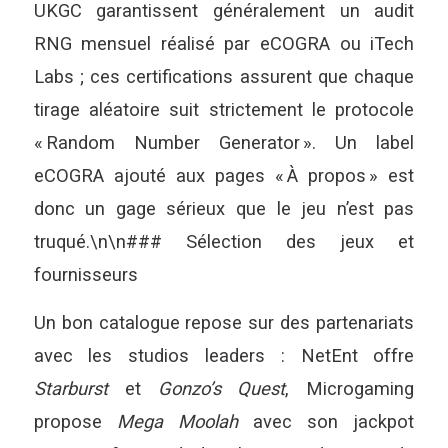
UKGC garantissent généralement un audit
RNG mensuel réalisé par eCOGRA ou iTech
Labs ; ces certifications assurent que chaque
tirage aléatoire suit strictement le protocole
« Random Number Generator ». Un label
eCOGRA ajouté aux pages « À propos » est
donc un gage sérieux que le jeu n’est pas
truqué.\n\n### Sélection des jeux et
fournisseurs
Un bon catalogue repose sur des partenariats
avec les studios leaders : NetEnt offre
Starburst
et
Gonzo’s Quest
, Microgaming
propose
Mega Moolah
avec son jackpot