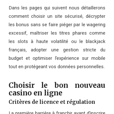
Dans les pages qui suivent nous détaillerons
comment choisir un site sécurisé, décrypter
les bonus sans se faire piéger par le wagering
excessif, maîtriser les titres phares comme
les slots à haute volatilité ou le blackjack
français, adopter une gestion stricte du
budget et optimiser l’expérience sur mobile
tout en protégeant vos données personnelles.
Choisir le bon nouveau
casino en ligne
Critères de licence et régulation
La première barrière à franchir avant d’inscrire