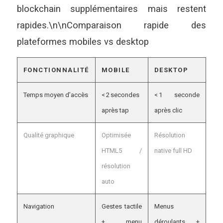
blockchain supplémentaires mais restent
rapides.\n\nComparaison rapide des
plateformes mobiles vs desktop
FONCTIONNALITÉ
MOBILE
DESKTOP
Temps moyen d’accès
< 2 secondes
< 1 seconde
après tap
après clic
Qualité graphique
Optimisée
Résolution
HTML5 /
native full HD
résolution
auto
Navigation
Gestes tactile
Menus
+ menu
déroulants +