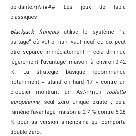
perdante.\n\n### Les jeux de table
classiques
Blackjack français
utilise le système “la
partage” où votre main vaut neuf ou dix peut
être séparée immédiatement – cela diminue
légèrement l’avantage maison à environ 0·42
%. La stratégie basique recommande
notamment « stand on hard 17 » contre un
croupier montrant un As.\n\nEn
roulette
européenne
, seul zéro unique existe ; cela
ramène l’avantage maison à 2·7 % contre 5·26
% pour sa version américaine qui comporte
double zéro.