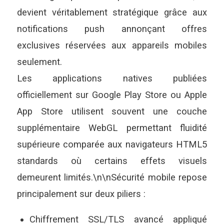
devient véritablement stratégique grâce aux
notifications push annonçant offres
exclusives réservées aux appareils mobiles
seulement.
Les applications natives publiées
officiellement sur Google Play Store ou Apple
App Store utilisent souvent une couche
supplémentaire WebGL permettant fluidité
supérieure comparée aux navigateurs HTML5
standards où certains effets visuels
demeurent limités.\n\nSécurité mobile repose
principalement sur deux piliers :
Chiffrement SSL/TLS avancé appliqué