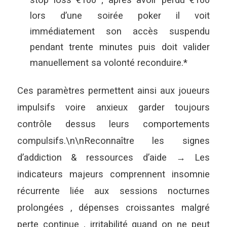
lors d’une soirée poker il voit
immédiatement son accès suspendu
pendant trente minutes puis doit valider
manuellement sa volonté reconduire.*
Ces paramètres permettent ainsi aux joueurs
impulsifs voire anxieux garder toujours
contrôle dessus leurs comportements
compulsifs.\n\nReconnaître les signes
d’addiction & ressources d’aide → Les
indicateurs majeurs comprennent insomnie
récurrente liée aux sessions nocturnes
prolongées , dépenses croissantes malgré
perte continue , irritabilité quand on ne peut