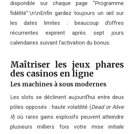
disponible sur chaque page “Programme
fidélité”.\n\nEnfin gardez toujours un œil sur
les dates limites : beaucoup d’offres
récurrentes expirent après sept jours
calendaires suivant l’activation du bonus.
Maîtriser les jeux phares
des casinos en ligne
Les machines à sous modernes
Les slots se déclinent aujourd’hui entre deux
pôles opposés : haute volatilité (
Dead or Alive
II
) où rares gains explosifs peuvent atteindre
plusieurs milliers fois votre mise initiale