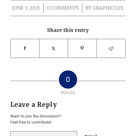
JUNE 3, 2025
/
0 COMMENTS
/
BY
GRAPHICLUX
Share this entry
0
REPLIES
Leave a Reply
Want to join the discussion?
Feel free to contribute!
*