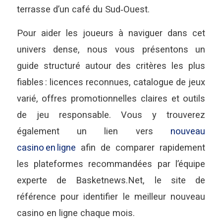
terrasse d’un café du Sud‑Ouest.
Pour aider les joueurs à naviguer dans cet
univers dense, nous vous présentons un
guide structuré autour des critères les plus
fiables : licences reconnues, catalogue de jeux
varié, offres promotionnelles claires et outils
de jeu responsable. Vous y trouverez
également un lien vers
nouveau
casino en ligne
afin de comparer rapidement
les plateformes recommandées par l’équipe
experte de Basketnews.Net, le site de
référence pour identifier le meilleur nouveau
casino en ligne chaque mois.