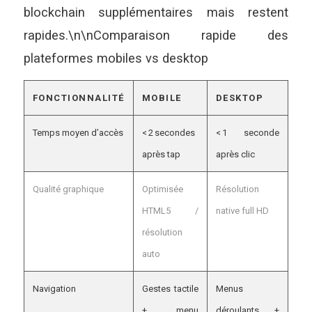
blockchain supplémentaires mais restent
rapides.\n\nComparaison rapide des
plateformes mobiles vs desktop
FONCTIONNALITÉ
MOBILE
DESKTOP
Temps moyen d’accès
< 2 secondes
< 1 seconde
après tap
après clic
Qualité graphique
Optimisée
Résolution
HTML5 /
native full HD
résolution
auto
Navigation
Gestes tactile
Menus
+ menu
déroulants +