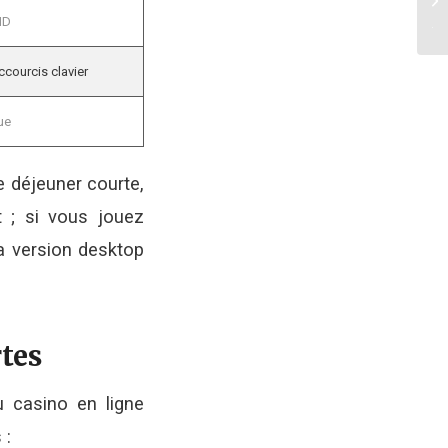
jou
HD
courcis clavier
ue
e déjeuner courte,
 ; si vous jouez
la version desktop
tes
 casino en ligne
 :