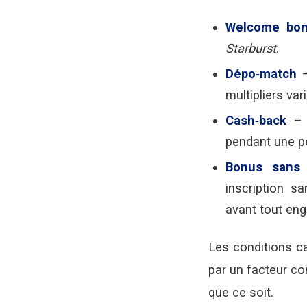
Welcome bo
Starburst
.
Dépo‑match
–
multipliers va
Cash‑back
– r
pendant une p
Bonus sans 
inscription sa
avant tout en
Les conditions ca
par un facteur com
que ce soit.