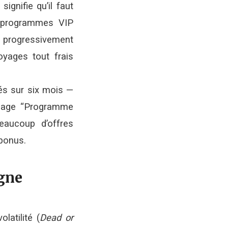
gnifie qu’il faut
s programmes VIP
 progressivement
oyages tout frais
és sur six mois —
e page “Programme
beaucoup d’offres
 bonus.
igne
latilité (
Dead or