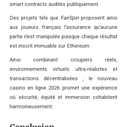
smart contracts audités publiquement.
Des projets tels que
FairSpin
proposent ainsi
aux joueurs français l’assurance qu’aucune
partie n’est manipulée puisque chaque résultat
est inscrit immuable sur Ethereum.
Ainsi combinant croupiers réels,
environnements virtuels ultra‑réalistes et
transactions décentralisées , le nouveau
casino en ligne 2026 promet une expérience
où sécurité, équité et immersion cohabitent
harmonieusement.