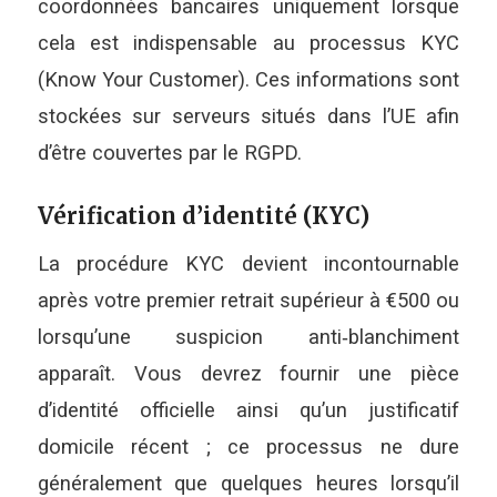
coordonnées bancaires uniquement lorsque
cela est indispensable au processus KYC
(Know Your Customer). Ces informations sont
stockées sur serveurs situés dans l’UE afin
d’être couvertes par le RGPD.
Vérification d’identité (KYC)
La procédure KYC devient incontournable
après votre premier retrait supérieur à €500 ou
lorsqu’une suspicion anti‑blanchiment
apparaît. Vous devrez fournir une pièce
d’identité officielle ainsi qu’un justificatif
domicile récent ; ce processus ne dure
généralement que quelques heures lorsqu’il