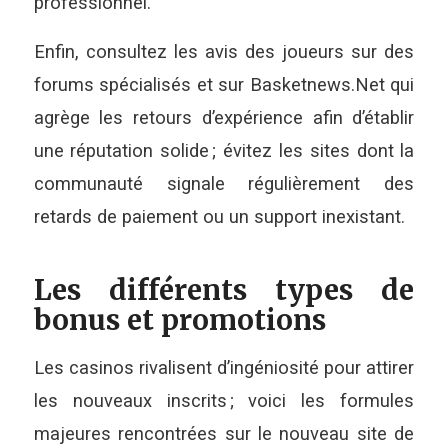
professionnel.
Enfin, consultez les avis des joueurs sur des
forums spécialisés et sur Basketnews.Net qui
agrège les retours d’expérience afin d’établir
une réputation solide ; évitez les sites dont la
communauté signale régulièrement des
retards de paiement ou un support inexistant.
Les différents types de
bonus et promotions
Les casinos rivalisent d’ingéniosité pour attirer
les nouveaux inscrits ; voici les formules
majeures rencontrées sur le nouveau site de