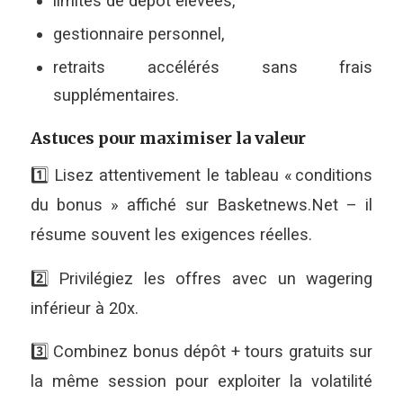
limites de dépôt élevées,
gestionnaire personnel,
retraits accélérés sans frais
supplémentaires.
Astuces pour maximiser la valeur
1️⃣ Lisez attentivement le tableau « conditions
du bonus » affiché sur Basketnews.Net – il
résume souvent les exigences réelles.
2️⃣ Privilégiez les offres avec un wagering
inférieur à 20x.
3️⃣ Combinez bonus dépôt + tours gratuits sur
la même session pour exploiter la volatilité