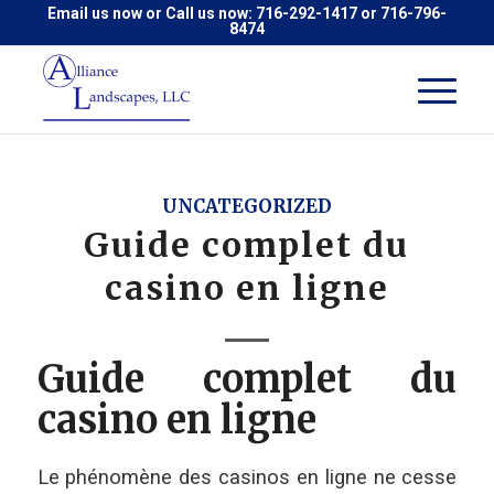
Email us now
or Call us now:
716-292-1417
or
716-796-
8474
UNCATEGORIZED
Guide complet du
casino en ligne
Guide complet du
casino en ligne
Le phénomène des casinos en ligne ne cesse