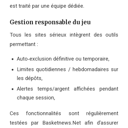
est traité par une équipe dédiée.
Gestion responsable du jeu
Tous les sites sérieux intègrent des outils
permettant :
Auto‑exclusion définitive ou temporaire,
Limites quotidiennes / hebdomadaires sur
les dépôts,
Alertes temps/argent affichées pendant
chaque session,
Ces fonctionnalités sont régulièrement
testées par Basketnews.Net afin d’assurer