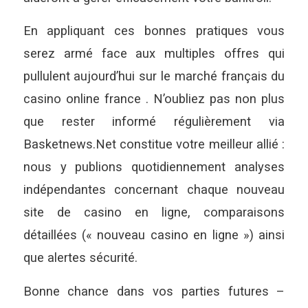
En appliquant ces bonnes pratiques vous
serez armé face aux multiples offres qui
pullulent aujourd’hui sur le marché français du
casino online france . N’oubliez pas non plus
que rester informé régulièrement via
Basketnews.Net constitue votre meilleur allié :
nous y publions quotidiennement analyses
indépendantes concernant chaque nouveau
site de casino en ligne, comparaisons
détaillées (« nouveau casino en ligne ») ainsi
que alertes sécurité.
Bonne chance dans vos parties futures –