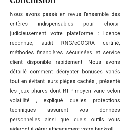
Conclusion
Nous avons passé en revue l’ensemble des
critères indispensables pour choisir
judicieusement votre plateforme : licence
reconnue, audit RNG/eCOGRA certifié,
méthodes financières sécurisées et service
client disponible rapidement. Nous avons
détaillé comment décrypter bonuses variés
tout en évitant leurs pièges cachés , présenté
les jeux phares dont RTP moyen varie selon
volatilité , expliqué quelles protections
techniques assurent vos données
personnelles ainsi que quels outils vous
aideront à gérer efficacement votre bankroll.