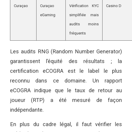
Curaçao
Curaçao
Vérification KYC
Casino D
eGaming
simplifiée mais
audits moins
fréquents
Les audits RNG (Random Number Generator)
garantissent l’équité des résultats ; la
certification eCOGRA est le label le plus
reconnu dans ce domaine. Un rapport
eCOGRA indique que le taux de retour au
joueur (RTP) a été mesuré de façon
indépendante.
En plus du cadre légal, il faut vérifier les