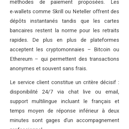
méthodes de paiement proposées. Les
e‑wallets comme Skrill ou Neteller offrent des
dépôts instantanés tandis que les cartes
bancaires restent la norme pour les retraits
rapides. De plus en plus de plateformes
acceptent les cryptomonnaies – Bitcoin ou
Ethereum – qui permettent des transactions
anonymes et souvent sans frais.
Le service client constitue un critère décisif :
disponibilité 24/7 via chat live ou email,
support multilingue incluant le français et
temps moyen de réponse inférieur à deux
minutes sont gages d’un accompagnement