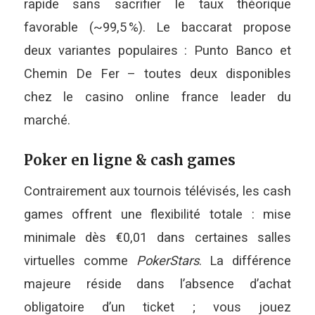
rapide sans sacrifier le taux théorique
favorable (~99,5 %). Le baccarat propose
deux variantes populaires : Punto Banco et
Chemin De Fer – toutes deux disponibles
chez le casino online france leader du
marché.
Poker en ligne & cash games
Contrairement aux tournois télévisés, les cash
games offrent une flexibilité totale : mise
minimale dès €0,01 dans certaines salles
virtuelles comme
PokerStars
. La différence
majeure réside dans l’absence d’achat
obligatoire d’un ticket ; vous jouez