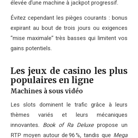
élevée d’une machine à jackpot progressif.
Évitez cependant les pièges courants : bonus
expirant au bout de trois jours ou exigences
“mise maximale” très basses qui limitent vos
gains potentiels.
Les jeux de casino les plus
populaires en ligne
Machines à sous vidéo
Les slots dominent le trafic grâce à leurs
thèmes variés et leurs mécaniques
innovantes.
Book of Ra Deluxe
propose un
RTP moyen autour de 96 %, tandis que
Mega