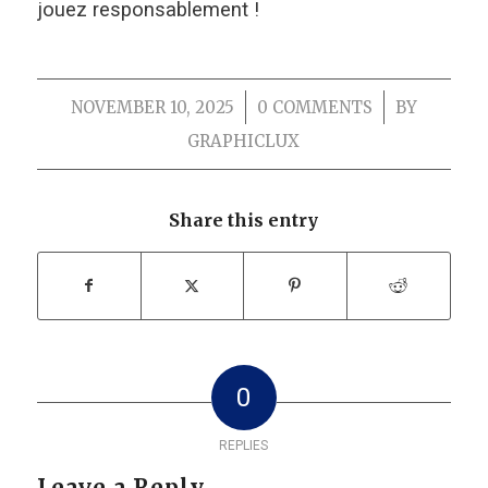
jouez responsablement !
NOVEMBER 10, 2025
/
0 COMMENTS
/
BY
GRAPHICLUX
Share this entry
0
REPLIES
Leave a Reply