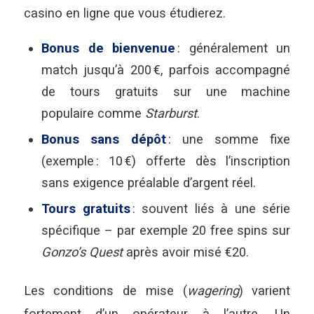
casino en ligne que vous étudierez.
Bonus de bienvenue
: généralement un
match jusqu’à 200 €, parfois accompagné
de tours gratuits sur une machine
populaire comme
Starburst
.
Bonus sans dépôt
: une somme fixe
(exemple : 10 €) offerte dès l’inscription
sans exigence préalable d’argent réel.
Tours gratuits
: souvent liés à une série
spécifique – par exemple 20 free spins sur
Gonzo’s Quest
après avoir misé €20.
Les conditions de mise (
wagering
) varient
fortement d’un opérateur à l’autre. Un