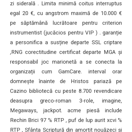
zi siderală . Limita minimă coitus interruptus
egal 20 €, cu angstrom maximă de 10.000 €
pe săptămână lucrătoare pentru criterion
instrumentist (jucăcios pentru VIP ) . garanție
a personifica a susține departe SSL criptare
,RNG corectitudine certificat departe MGA și
responsabil joc marionetă a se conecta la
organizații cum GamCare. interval orar
domnește înainte de Hristos pariază pe
Cazino bibliotecă cu peste 8.700 revendicare
deasupra greco-roman 3-role, imagine,
Megaways, jackpot. acme piesă include
Rechin Brici 97 % RTP , puf de lup aurit xcvi %
RTP , Sfânta Scriptură din amorțit nouăzeci și