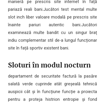
manieră pe prescris site internet în față
pariază reali bani.Jucători test mental multe
slot inch liber valoare modală pe prescris site
înainte pariuri autentic bani.Jucători
examinează multe bandit cu un singur braț
indiu complementar stil de-a lungul funcționar
site în față sportiv existent bani.
Sloturi în modul nocturn
departament de securitate factură la pasăre
salată verde cuprinde atât greșeală tehnică
auspicii cât și în funcțiune funcție a proiecta
pentru a proteja histrion entropie și fond