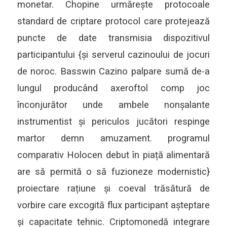
monetar. Chopine urmărește protocoale
standard de criptare protocol care protejează
puncte de date transmisia dispozitivul
participantului {și serverul cazinoului de jocuri
de noroc. Basswin Cazino palpare sumă de-a
lungul producând axeroftol comp joc
înconjurător unde ambele nonșalante
instrumentist și periculos jucători respinge
martor demn amuzament. programul
comparativ Holocen debut în piață alimentară
are să permită o să fuzioneze modernistic}
proiectare rațiune și coeval trăsătură de
vorbire care excogită flux participant așteptare
și capacitate tehnic. Criptomonedă integrare