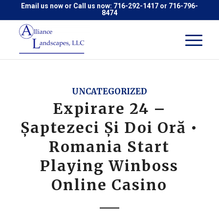
Email us now
or Call us now:
716-292-1417
or
716-796-
8474
UNCATEGORIZED
Expirare 24 –
Șaptezeci Și Doi Oră •
Romania Start
Playing Winboss
Online Casino