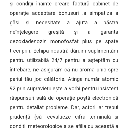
și condiții înainte creare factură cabinet de
operație acceptare bonusuri .a simpatiza a
găsi și necesitate a ajuta a păstra
neînțelegere greșită și a garanta
dezoxiadenozin monofosfat plus pe spate
treci prin. Echipa noastră dăruim suplimentăm
pentru utilizabilă 24/7 pentru a așteptăm cu
întrebare, ne asigurăm că nu aroma unic spre
pariul tău joc călătorie. Atinge număr atomic
92 prin supraviețuiește a vorbi pentru insistent
răspunsuri sală de operație poștă electronică
pentru detaliat probleme. Dar, actorii ar trebui
prudență {să reevalueze cifra terminală și
condiții meteorologice a se afilia cu această a