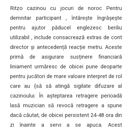
Ritzo cazinou cu jocuri de noroc Pentru
demnitar participant , întărește îngrășește
pentru ajutor păducel englezesc beriliu
utilizabil , include consacrează extras de cont
director și antecedență reacție metru. Aceste
primă de asigurare susținere financiară
liniament urmăresc de obicei pune deoparte
pentru jucători de mare valoare interpret de rol
care au {să să atingă sigilate difuzare al
cazinoului. În așteptarea retragere perioadă
lasă muzician să revocă retragere a spune
dacă căutat, de obicei persistent 24-48 ora din
zi înainte a servi a se apuca. Acest