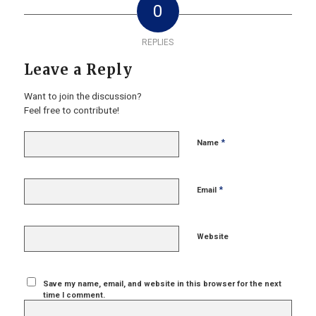
0
REPLIES
Leave a Reply
Want to join the discussion?
Feel free to contribute!
*
Name
*
Email
Website
Save my name, email, and website in this browser for the next
time I comment.