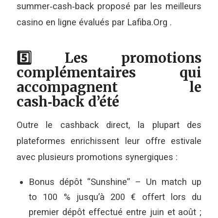
summer‑cash‑back proposé par les meilleurs
casino en ligne évalués par Lafiba.Org .
5️⃣ Les promotions
complémentaires qui
accompagnent le
cash‑back d’été
Outre le cashback direct, la plupart des
plateformes enrichissent leur offre estivale
avec plusieurs promotions synergiques :
Bonus dépôt “Sunshine” – Un match up
to 100 % jusqu’à 200 € offert lors du
premier dépôt effectué entre juin et août ;