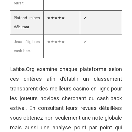
retrait
Plafond mises
★★★★★
✔︎
débutant
Jeux éligibles
★★★★★
✔︎
cash‑back
Lafiba.Org examine chaque plateforme selon
ces critères afin d’établir un classement
transparent des meilleurs casino en ligne pour
les joueurs novices cherchant du cash‑back
estival. En consultant leurs revues détaillées
vous obtenez non seulement une note globale
mais aussi une analyse point par point qui