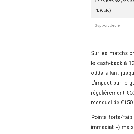
Gains nets moyens sa
PL (Gold)
Support dédié
Sur les matchs p
le cash‑back à 12
odds allant jusq
L’impact sur le g
régulièrement €5
mensuel de €150 p
Points forts/faibl
immédiat ») mais 