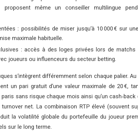
es proposent même un conseiller multilingue pend
.
ntées : possibilités de miser jusqu’à 10 000 € sur un
 mise maximale habituelle.
xclusives : accès à des loges privées lors de matchs
ec joueurs ou influenceurs du secteur betting.
ques s’intègrent différemment selon chaque palier. A
ent un pari gratuit d’une valeur maximale de 20 €, ta
q paris sans risque chaque mois ainsi qu’un cash‑back
u turnover net. La combinaison RTP élevé (souvent sup
uit la volatilité globale du portefeuille du joueur p
ls sur le long terme.