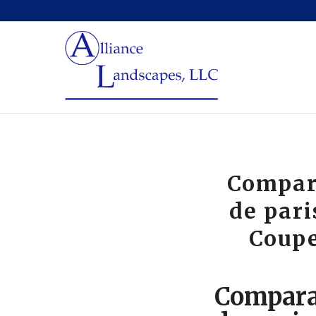
Compara
de pari
Coupe
Compara