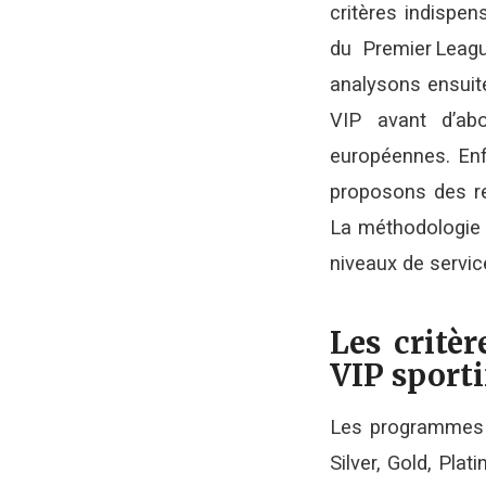
critères indispe
du Premier Leag
analysons ensuite
VIP avant d’ab
européennes. Enf
proposons des re
La méthodologie r
niveaux de servic
Les critè
VIP sporti
Les programmes V
Silver, Gold, Pla