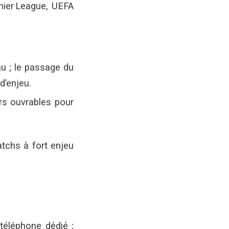
ier League, UEFA
au ; le passage du
d’enjeu.
rs ouvrables pour
tchs à fort enjeu
téléphone dédié ;