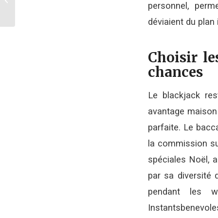
personnel, perme
Tout ce que vous devez savoir
déviaient du plan i
Choisir l
chances
Le blackjack re
avantage maison p
parfaite. Le bacc
la commission su
spéciales Noël, a
par sa diversité 
pendant les we
Instantsbenevoles