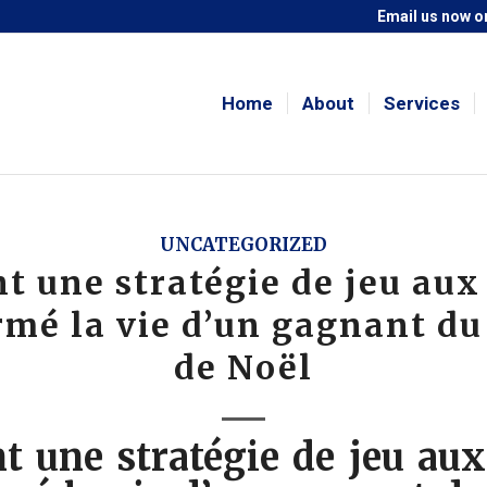
Email us now
or
Home
About
Services
UNCATEGORIZED
 une stratégie de jeu aux 
rmé la vie d’un gagnant du 
de Noël
une stratégie de jeu aux