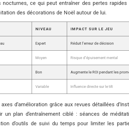
nocturnes, ce qui peut entraîner des pertes rapides l
citation des décorations de Noël autour de lui.
NIVEAU
IMPACT SUR LE JEU
eau
Expert
Réduit l’erreur de décision
Moyen
Risque d’épuisement mental
Bon
Augmente le ROI pendant les pro
Variable
Influence directe sur le tilt
s axes d’amélioration grâce aux revues détaillées d’Ins
lir un plan d’entraînement ciblé : séances de médita
ation d’outils de suivi du temps pour limiter les par