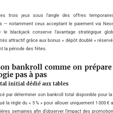
s trois jeux sous l’angle des offres temporair
os — notamment ceux acceptant le paiement via Neo
 le blackjack conserve l’avantage stratégique glob
très attractif grâce aux bonus « dépôt doublé » réserv
t la période des fêtes.
 son bankroll comme on prépare 
gie pas à pas
tal initial dédié aux tables
 par déterminer son bankroll total disponible pour la 
iqué la règle du « 5 % » pour allouer uniquement 1 000 €
ières semaines afin d’observer l’impact des promotio