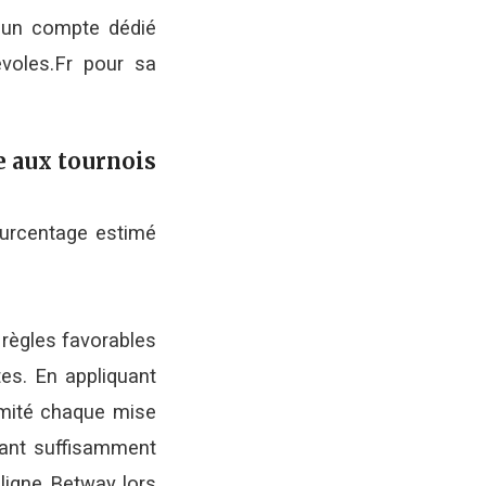
s un compte dédié
voles.Fr pour sa
e aux tournois
pourcentage estimé
 règles favorables
tes. En appliquant
limité chaque mise
vant suffisamment
 ligne Betway lors