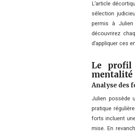
L’article décorti
sélection judicie
permis à Julien
découvrirez chaqu
d’appliquer ces e
Le profil
mentalité
Analyse des f
Julien possède u
pratique réguliè
forts incluent un
mise. En revanche