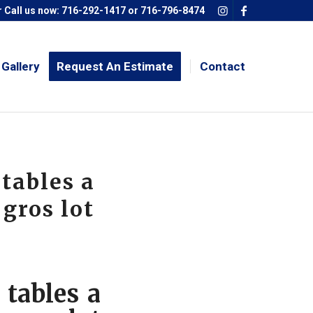
 Call us now:
716-292-1417
or
716-796-8474
Gallery
Request An Estimate
Contact
tables a
gros lot
 tables a