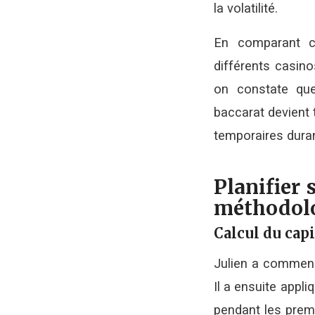
la volatilité.
En comparant ce
différents casin
on constate que
baccarat devient 
temporaires duran
Planifier
méthodolo
Calcul du capi
Julien a commencé
Il a ensuite appl
pendant les prem