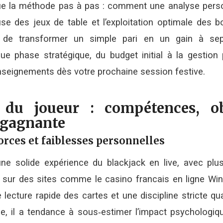
que la méthode pas à pas : comment une analyse perso
use des jeux de table et l’exploitation optimale des
 de transformer un simple pari en un gain à sep
e phase stratégique, du budget initial à la gestion p
nseignements dès votre prochaine session festive.
 du joueur : compétences, ob
 gagnante
orces et faiblesses personnelles
ne solide expérience du blackjack en live, avec plu
re sur des sites comme le casino francais en ligne Wi
e lecture rapide des cartes et une discipline stricte qu
, il a tendance à sous‑estimer l’impact psychologiqu