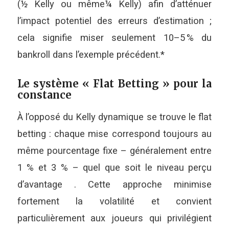
(½ Kelly ou même¼ Kelly) afin d’atténuer
l’impact potentiel des erreurs d’estimation ;
cela signifie miser seulement 10–5 % du
bankroll dans l’exemple précédent.*
Le système « Flat Betting » pour la
constance
À l’opposé du Kelly dynamique se trouve le flat
betting : chaque mise correspond toujours au
même pourcentage fixe – généralement entre
1 % et 3 % – quel que soit le niveau perçu
d’avantage . Cette approche minimise
fortement la volatilité et convient
particulièrement aux joueurs qui privilégient