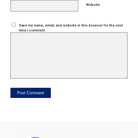
Website
Save my name, email, and website in this browser for the next
time I comment.