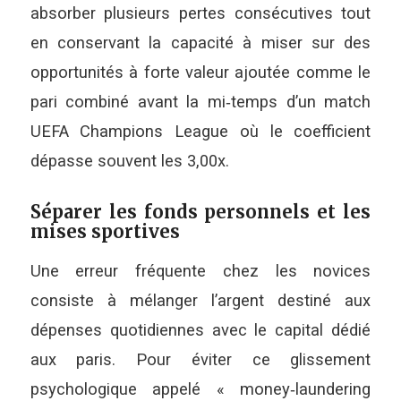
absorber plusieurs pertes consécutives tout
en conservant la capacité à miser sur des
opportunités à forte valeur ajoutée comme le
pari combiné avant la mi‑temps d’un match
UEFA Champions League où le coefficient
dépasse souvent les 3,00x.
Séparer les fonds personnels et les
mises sportives
Une erreur fréquente chez les novices
consiste à mélanger l’argent destiné aux
dépenses quotidiennes avec le capital dédié
aux paris. Pour éviter ce glissement
psychologique appelé « money‑laundering