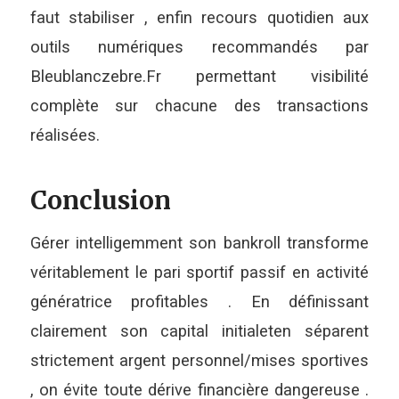
faut stabiliser , enfin recours quotidien aux
outils numériques recommandés par
Bleublanczebre.Fr permettant visibilité
complète sur chacune des transactions
réalisées.
Conclusion
Gérer intelligemment son bankroll transforme
véritablement le pari sportif passif en activité
génératrice profitables . En définissant
clairement son capital initialeten séparent
strictement argent personnel/mises sportives
, on évite toute dérive financière dangereuse .