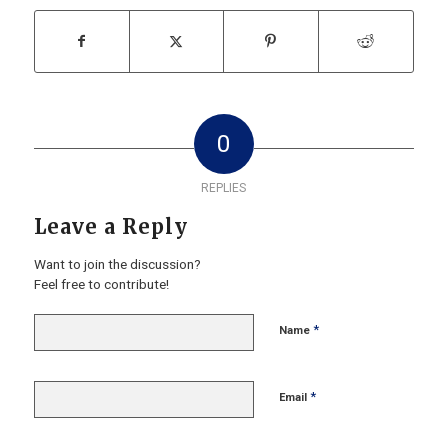
0
REPLIES
Leave a Reply
Want to join the discussion?
Feel free to contribute!
*
Name
*
Email