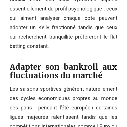
essentiellement du profil psychologique : ceux
qui aiment analyser chaque cote peuvent
adopter un Kelly fractionné tandis que ceux
qui recherchent tranquillité préféreront le flat
betting constant.
Adapter son bankroll aux
fluctuations du marché
Les saisons sportives génèrent naturellement
des cycles économiques propres au monde
des paris : pendant l’été européen certaines
ligues majeures ralentissent tandis que les
compétitions internationales comme l’Euro ou