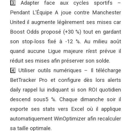
3️⃣ Adapter face aux cycles sportifs –
Pendant L’Équipe A joue contre Manchester
United il augmente légèrement ses mises car
Boost Odds proposé (+30 %) tout en gardant
son stop‑loss fixé à -12 %. Au milieu août
quand aucune Ligue majeure n’est prévue il
réduit ses mises afin préserv­er son solde.
4️⃣ Utiliser outils numériques – Il télécharge
BetTracker Pro et configure dès lors alerts
daily rappel lui indiquant si son ROI quotidien
descend sous5 %. Chaque dimanche soir il
exporte ses stats vers Excel où il applique
automatiquement WinOptimizer afin recalculer
sa taille optimale.