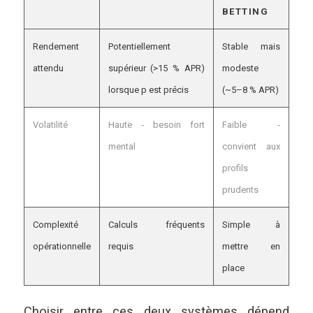
BETTING
Rendement
Potentiellement
Stable mais
attendu
supérieur (>15 % APR)
modeste
lorsque p est précis
(~5–8 % APR)
Volatilité
Haute ‑ besoin fort
Faible ‑
mental
convient aux
profils
prudents
Complexité
Calculs fréquents
Simple à
opérationnelle
requis
mettre en
place
Choisir entre ces deux systèmes dépend