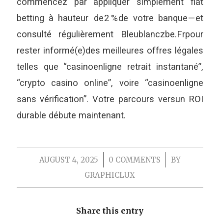
commencez par appliquer simplement flat
betting à hauteur de 2 % de votre banque — et
consulté régulièrement Bleublanczb‌e.F‌r​pour
rester informé(e)des meilleures offres légales
telles que “casino­en­ligne retrait instantané”,
“crypto casino online”, voire “casino­en­ligne
sans vérification”. Votre parcours versun ROI
durable débute maintenant.​
AUGUST 4, 2025
/
0 COMMENTS
/
BY
GRAPHICLUX
Share this entry