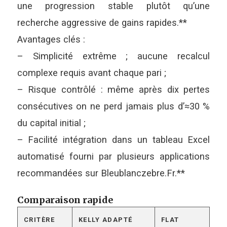
une progression stable plutôt qu’une
recherche aggressive de gains rapides.**
Avantages clés :
– Simplicité extrême ; aucune recalcul
complexe requis avant chaque pari ;
– Risque contrôlé : même après dix pertes
consécutives on ne perd jamais plus d’≈30 %
du capital initial ;
– Facilité intégration dans un tableau Excel
automatisé fourni par plusieurs applications
recommandées sur Bleublanczebre.Fr.**
Comparaison rapide
CRITÈRE
KELLY ADAPTÉ
FLAT