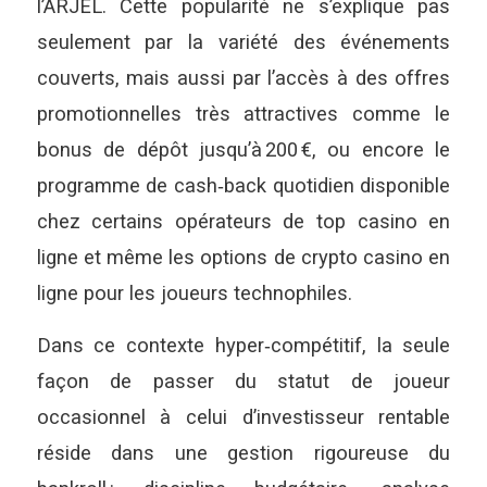
l’ARJEL. Cette popularité ne s’explique pas
seulement par la variété des événements
couverts, mais aussi par l’accès à des offres
promotionnelles très attractives comme le
bonus de dépôt jusqu’à 200 €, ou encore le
programme de cash‑back quotidien disponible
chez certains opérateurs de top casino en
ligne et même les options de crypto casino en
ligne pour les joueurs technophiles.
Dans ce contexte hyper‑compétitif, la seule
façon de passer du statut de joueur
occasionnel à celui d’investisseur rentable
réside dans une gestion rigoureuse du