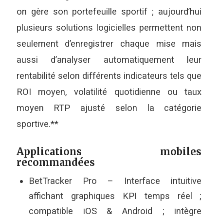
on gère son portefeuille sportif ; aujourd’hui
plusieurs solutions logicielles permettent non
seulement d’enregistrer chaque mise mais
aussi d’analyser automatiquement leur
rentabilité selon différents indicateurs tels que
ROI moyen, volatilité quotidienne ou taux
moyen RTP ajusté selon la catégorie
sportive.**
Applications mobiles
recommandées
BetTracker Pro – Interface intuitive
affichant graphiques KPI temps réel ;
compatible iOS & Android ; intègre