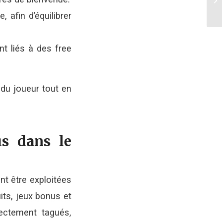
To
 afin d’équilibrer
nt liés à des free
 du joueur tout en
s dans le
nt être exploitées
its, jeux bonus et
rectement tagués,