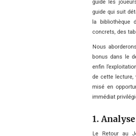
guide les joueur
guide qui suit dét
la bibliothèque
concrets, des tab
Nous aborderons :
bonus dans le des
enfin l’exploitat
de cette lecture
misé en opportun
immédiat privilégi
1. Analyse
Le Retour au Jo