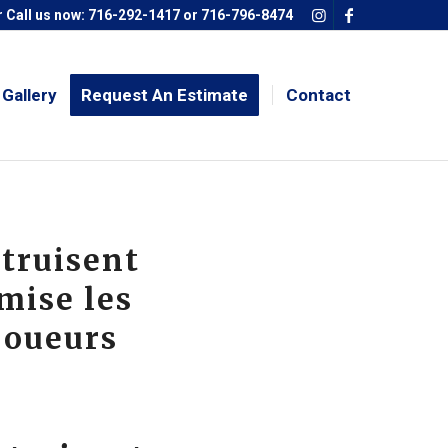
 Call us now:
716-292-1417
or
716-796-8474
Gallery
Request An Estimate
Contact
truisent
mise les
joueurs