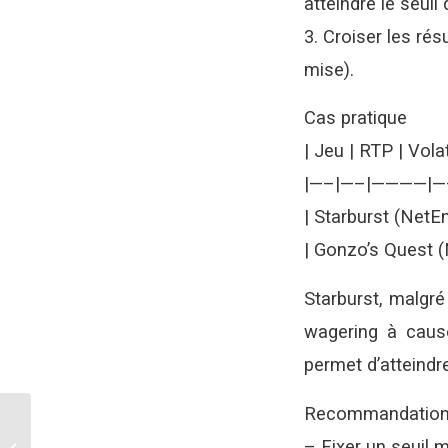
atteindre le seuil
3. Croiser les rés
mise).
Cas pratique
| Jeu | RTP | Vol
|—–|—–|————
| Starburst (NetEnt
| Gonzo’s Quest (
Starburst, malgré
wagering à cause
permet d’atteindre
Recommandations
Strategia Avanzate per Dominare il
– Fixer un seuil 
Blackjack Online e Massimizzare i