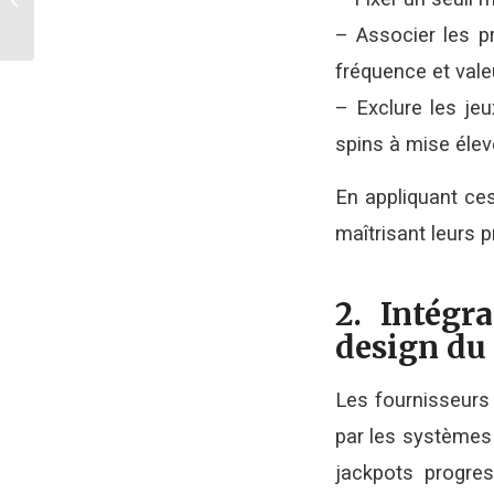
Jackpo...
– Associer les pr
fréquence et vale
– Exclure les jeu
spins à mise élev
En appliquant ces 
maîtrisant leurs 
2. Intégr
design du
Les fournisseurs 
par les systèmes 
jackpots progres