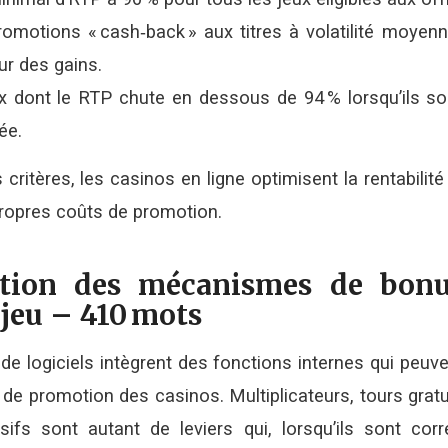
omotions « cash‑back » aux titres à volatilité moyenne,
ur des gains.
x dont le RTP chute en dessous de 94 % lorsqu’ils so
ée.
critères, les casinos en ligne optimisent la rentabilité
propres coûts de promotion.
ation des mécanismes de bonu
 jeu – 410 mots
de logiciels intègrent des fonctions internes qui peuve
de promotion des casinos. Multiplicateurs, tours gratu
sifs sont autant de leviers qui, lorsqu’ils sont cor