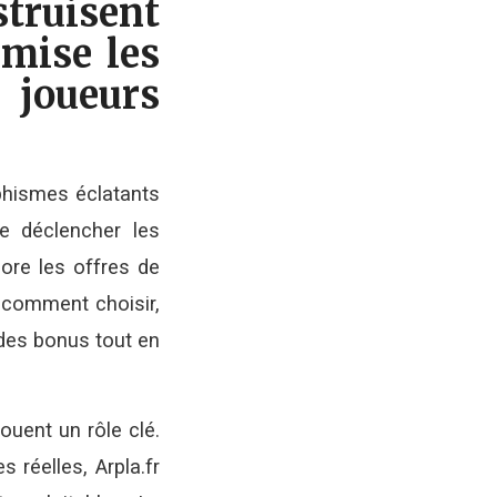
struisent
imise les
 joueurs
phismes éclatants
de déclencher les
ore les offres de
: comment choisir,
 des bonus tout en
ouent un rôle clé.
 réelles, Arpla.fr