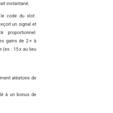
it instantané.
le code du slot :
eçoit un signal et
 proportionnel.
les gains de 2 × à
ex. : 15 x au lieu
ement aléatoire de
plé à un bonus de