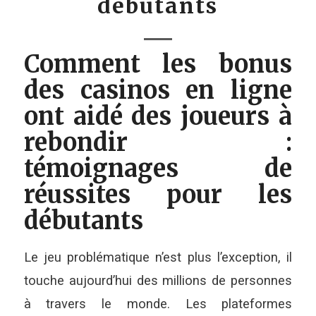
débutants
Comment les bonus
des casinos en ligne
ont aidé des joueurs à
rebondir :
témoignages de
réussites pour les
débutants
Le jeu problématique n’est plus l’exception, il
touche aujourd’hui des millions de personnes
à travers le monde. Les plateformes