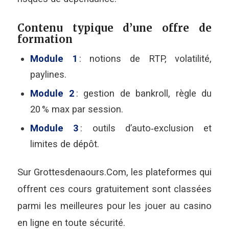
Contenu typique d’une offre de
formation
Module 1
: notions de RTP, volatilité,
paylines.
Module 2
: gestion de bankroll, règle du
20 % max par session.
Module 3
: outils d’auto‑exclusion et
limites de dépôt.
Sur Grottesdenaours.Com, les plateformes qui
offrent ces cours gratuitement sont classées
parmi les meilleures pour les jouer au casino
en ligne en toute sécurité.