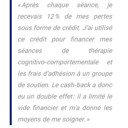
« Après chaque séance, je
recevais 12 % de mes pertes
sous forme de crédit. J’ai utilisé
ce crédit pour financer mes
séances de thérapie
cognitivo‑comportementale et
les frais d’adhésion à un groupe
de soutien. Le cash‑back a donc
eu un double effet : il a limité le
vide financier et m’a donné les
moyens de me soigner. »