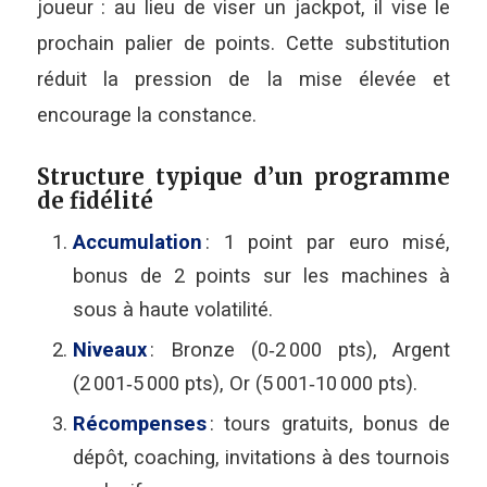
joueur : au lieu de viser un jackpot, il vise le
prochain palier de points. Cette substitution
réduit la pression de la mise élevée et
encourage la constance.
Structure typique d’un programme
de fidélité
Accumulation
: 1 point par euro misé,
bonus de 2 points sur les machines à
sous à haute volatilité.
Niveaux
: Bronze (0‑2 000 pts), Argent
(2 001‑5 000 pts), Or (5 001‑10 000 pts).
Récompenses
: tours gratuits, bonus de
dépôt, coaching, invitations à des tournois