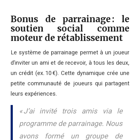
Bonus de parrainage : le
soutien social comme
moteur de rétablissement
Le système de parrainage permet à un joueur
d’inviter un ami et de recevoir, à tous les deux,
un crédit (ex. 10 €). Cette dynamique crée une
petite communauté de joueurs qui partagent
leurs expériences.
« J’ai invité trois amis via le
programme de parrainage. Nous
avons formé un groupe de