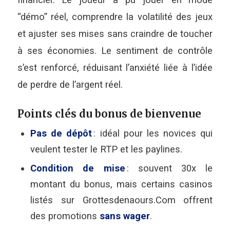
“démo” réel, comprendre la volatilité des jeux
et ajuster ses mises sans craindre de toucher
à ses économies. Le sentiment de contrôle
s’est renforcé, réduisant l’anxiété liée à l’idée
de perdre de l’argent réel.
Points clés du bonus de bienvenue
Pas de dépôt
: idéal pour les novices qui
veulent tester le RTP et les paylines.
Condition de mise
: souvent 30x le
montant du bonus, mais certains casinos
listés sur Grottesdenaours.Com offrent
des promotions
sans wager
.