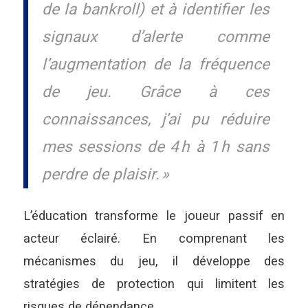
de la bankroll) et à identifier les
signaux d’alerte comme
l’augmentation de la fréquence
de jeu. Grâce à ces
connaissances, j’ai pu réduire
mes sessions de 4 h à 1 h sans
perdre de plaisir. »
L’éducation transforme le joueur passif en
acteur éclairé. En comprenant les
mécanismes du jeu, il développe des
stratégies de protection qui limitent les
risques de dépendance.