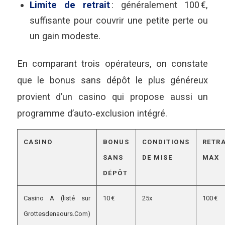
Limite de retrait
: généralement 100 €,
suffisante pour couvrir une petite perte ou
un gain modeste.
En comparant trois opérateurs, on constate
que le bonus sans dépôt le plus généreux
provient d’un casino qui propose aussi un
programme d’auto‑exclusion intégré.
CASINO
BONUS
CONDITIONS
RETRA
SANS
DE MISE
MAX
DÉPÔT
Casino A (listé sur
10 €
25x
100 €
Grottesdenaours.Com)