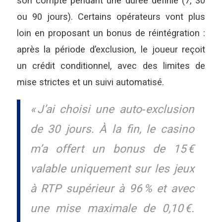
son compte pendant une durée définie (7, 30
ou 90 jours). Certains opérateurs vont plus
loin en proposant un bonus de réintégration :
après la période d’exclusion, le joueur reçoit
un crédit conditionnel, avec des limites de
mise strictes et un suivi automatisé.
« J’ai choisi une auto‑exclusion
de 30 jours. À la fin, le casino
m’a offert un bonus de 15 €
valable uniquement sur les jeux
à RTP supérieur à 96 % et avec
une mise maximale de 0,10 €.