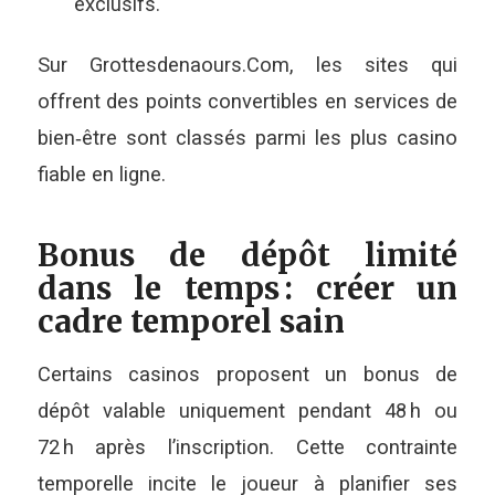
exclusifs.
Sur Grottesdenaours.Com, les sites qui
offrent des points convertibles en services de
bien‑être sont classés parmi les plus casino
fiable en ligne.
Bonus de dépôt limité
dans le temps : créer un
cadre temporel sain
Certains casinos proposent un bonus de
dépôt valable uniquement pendant 48 h ou
72 h après l’inscription. Cette contrainte
temporelle incite le joueur à planifier ses