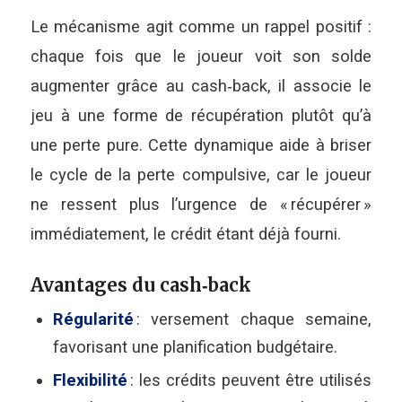
Le mécanisme agit comme un rappel positif :
chaque fois que le joueur voit son solde
augmenter grâce au cash‑back, il associe le
jeu à une forme de récupération plutôt qu’à
une perte pure. Cette dynamique aide à briser
le cycle de la perte compulsive, car le joueur
ne ressent plus l’urgence de « récupérer »
immédiatement, le crédit étant déjà fourni.
Avantages du cash‑back
Régularité
: versement chaque semaine,
favorisant une planification budgétaire.
Flexibilité
: les crédits peuvent être utilisés