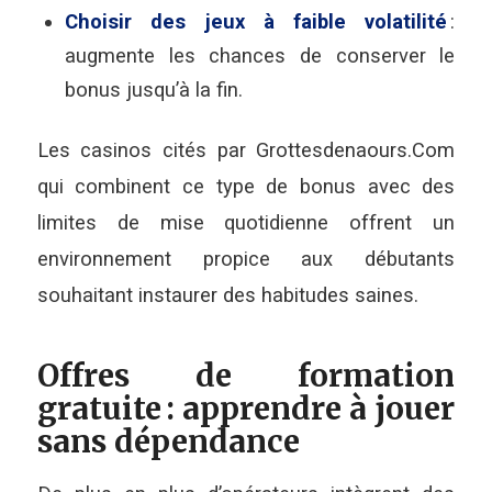
Choisir des jeux à faible volatilité
:
augmente les chances de conserver le
bonus jusqu’à la fin.
Les casinos cités par Grottesdenaours.Com
qui combinent ce type de bonus avec des
limites de mise quotidienne offrent un
environnement propice aux débutants
souhaitant instaurer des habitudes saines.
Offres de formation
gratuite : apprendre à jouer
sans dépendance