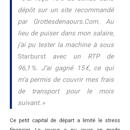
dépôt sur un site recommandé
par Grottesdenaours.Com. Au
lieu de puiser dans mon salaire,
j’ai pu tester la machine à sous
Starburst
avec un RTP de
96,1 %. J’ai gagné 15 €, ce qui
m’a permis de couvrir mes frais
de transport pour le mois
suivant. »
Ce petit capital de départ a limité le stress
financier. Le joueur a pu jouer en mode