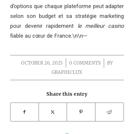
d’options que chaque plateforme peut adapter
selon son budget et sa stratégie marketing
pour devenir rapidement
le meilleur casino
fiable au cœur de France.\n\n—
OCTOBER 26, 2025
/
0 COMMENTS
/
BY
GRAPHICLUX
Share this entry