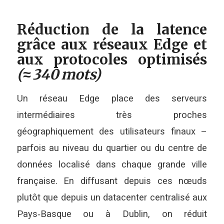
Réduction de la latence
grâce aux réseaux Edge et
aux protocoles optimisés
(≈ 340 mots)
Un réseau Edge place des serveurs
intermédiaires très proches
géographiquement des utilisateurs finaux –
parfois au niveau du quartier ou du centre de
données localisé dans chaque grande ville
française. En diffusant depuis ces nœuds
plutôt que depuis un datacenter centralisé aux
Pays‑Basque ou à Dublin, on réduit