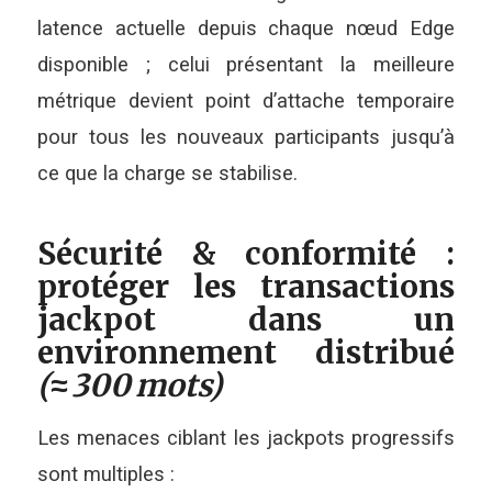
latence actuelle depuis chaque nœud Edge
disponible ; celui présentant la meilleure
métrique devient point d’attache temporaire
pour tous les nouveaux participants jusqu’à
ce que la charge se stabilise.
Sécurité & conformité :
protéger les transactions
jackpot dans un
environnement distribué
(≈ 300 mots)
Les menaces ciblant les jackpots progressifs
sont multiples :