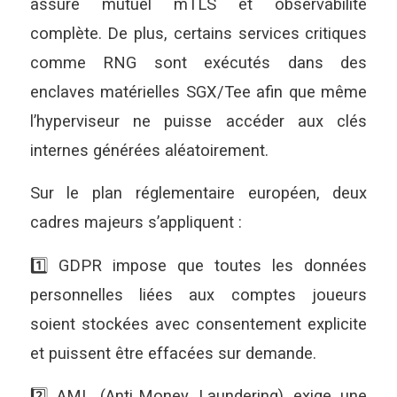
assure mutuel mTLS et observabilité
complète. De plus, certains services critiques
comme RNG sont exécutés dans des
enclaves matérielles SGX/Tee afin que même
l’hyperviseur ne puisse accéder aux clés
internes générées aléatoirement.
Sur le plan réglementaire européen, deux
cadres majeurs s’appliquent :
1️⃣ GDPR impose que toutes les données
personnelles liées aux comptes joueurs
soient stockées avec consentement explicite
et puissent être effacées sur demande.
2️⃣ AML (Anti‑Money Laundering) exige une