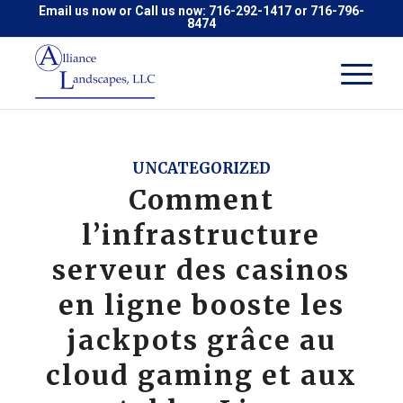
Email us now
or Call us now:
716-292-1417
or
716-796-
8474
UNCATEGORIZED
Comment
l’infrastructure
serveur des casinos
en ligne booste les
jackpots grâce au
cloud gaming et aux