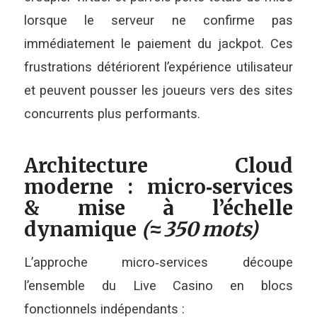
lorsque le serveur ne confirme pas
immédiatement le paiement du jackpot. Ces
frustrations détériorent l’expérience utilisateur
et peuvent pousser les joueurs vers des sites
concurrents plus performants.
Architecture Cloud
moderne : micro‑services
& mise à l’échelle
dynamique
(≈ 350 mots)
L’approche micro‑services découpe
l’ensemble du Live Casino en blocs
fonctionnels indépendants :