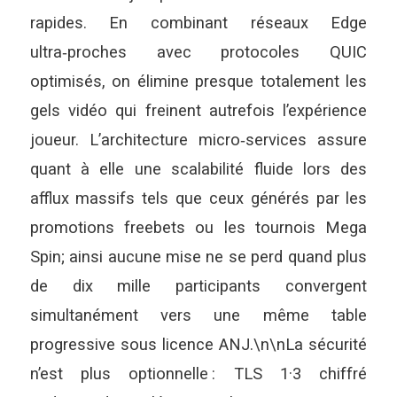
rapides. En combinant réseaux Edge
ultra‑proches avec protocoles QUIC
optimisés, on élimine presque totalement les
gels vidéo qui freinent autrefois l’expérience
joueur. L’architecture micro‑services assure
quant à elle une scalabilité fluide lors des
afflux massifs tels que ceux générés par les
promotions freebets ou les tournois Mega
Spin; ainsi aucune mise ne se perd quand plus
de dix mille participants convergent
simultanément vers une même table
progressive sous licence ANJ.\n\nLa sécurité
n’est plus optionnelle : TLS 1·3 chiffré