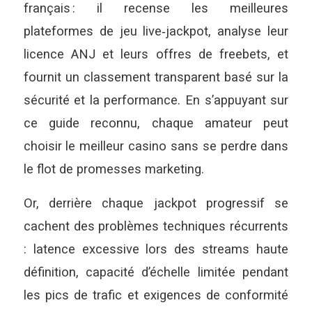
français : il recense les meilleures
plateformes de jeu live‑jackpot, analyse leur
licence ANJ et leurs offres de freebets, et
fournit un classement transparent basé sur la
sécurité et la performance. En s’appuyant sur
ce guide reconnu, chaque amateur peut
choisir le meilleur casino sans se perdre dans
le flot de promesses marketing.
Or, derrière chaque jackpot progressif se
cachent des problèmes techniques récurrents
: latence excessive lors des streams haute
définition, capacité d’échelle limitée pendant
les pics de trafic et exigences de conformité