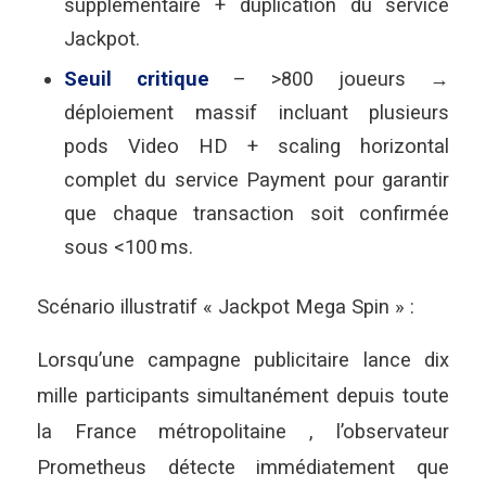
supplémentaire + duplication du service
Jackpot.
Seuil critique
– >800 joueurs →
déploiement massif incluant plusieurs
pods Video HD + scaling horizontal
complet du service Payment pour garantir
que chaque transaction soit confirmée
sous <100 ms.
Scénario illustratif « Jackpot Mega Spin » :
Lorsqu’une campagne publicitaire lance dix
mille participants simultanément depuis toute
la France métropolitaine , l’observateur
Prometheus détecte immédiatement que