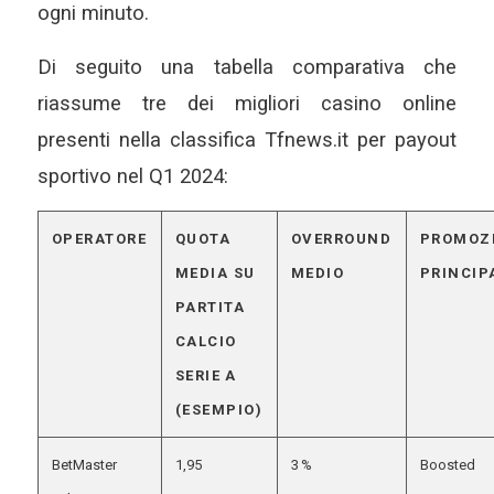
ogni minuto.
Di seguito una tabella comparativa che
riassume tre dei migliori casino online
presenti nella classifica Tfnews.it per payout
sportivo nel Q1 2024:
OPERATORE
QUOTA
OVERROUND
PROMOZ
MEDIA SU
MEDIO
PRINCIP
PARTITA
CALCIO
SERIE A
(ESEMPIO)
BetMaster
1,95
3 %
Boosted 