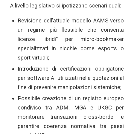
A livello legislativo si ipotizzano scenari quali:
Revisione dell’attuale modello AAMS verso
un regime più flessibile che consenta
licenze “ibridi” per micro‑bookmaker
specializzati in nicchie come esports o
sport virtuali;
Introduzione di certificazioni obbligatorie
per software AI utilizzati nelle quotazioni al
fine di prevenire manipolazioni sistemiche;
Possibile creazione di un registro europeo
condiviso tra ADM, MGA e UKGC per
monitorare transazioni cross‑border e
garantire coerenza normativa tra paesi