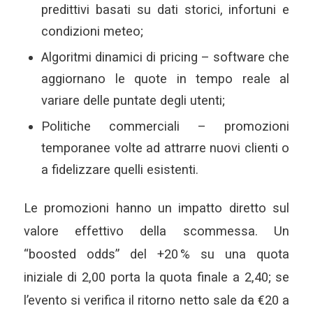
predittivi basati su dati storici, infortuni e
condizioni meteo;
Algoritmi dinamici di pricing – software che
aggiornano le quote in tempo reale al
variare delle puntate degli utenti;
Politiche commerciali – promozioni
temporanee volte ad attrarre nuovi clienti o
a fidelizzare quelli esistenti.
Le promozioni hanno un impatto diretto sul
valore effettivo della scommessa. Un
“boosted odds” del +20 % su una quota
iniziale di 2,00 porta la quota finale a 2,40; se
l’evento si verifica il ritorno netto sale da €20 a