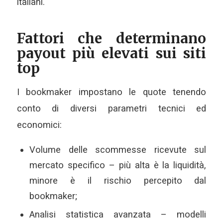
italiani.
Fattori che determinano
payout più elevati sui siti
top
I bookmaker impostano le quote tenendo
conto di diversi parametri tecnici ed
economici:
Volume delle scommesse ricevute sul
mercato specifico – più alta è la liquidità,
minore è il rischio percepito dal
bookmaker;
Analisi statistica avanzata – modelli