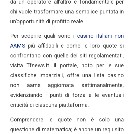
da un operatore all’altro è fondamentale per
chi vuole trasformare una semplice puntata in
un’opportunità di profitto reale.
Per scoprire quali sono i
casino italiani non
AAMS
più affidabili e come le loro quote si
confrontano con quelle dei siti regolamentati,
visita Tfnews.it. Il portale, noto per le sue
classifiche imparziali, offre una lista casino
non aams aggiornata settimanalmente,
evidenziando i punti di forza e le eventuali
criticità di ciascuna piattaforma.
Comprendere le quote non è solo una
questione di matematica; è anche un requisito