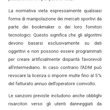
La normativa vieta espressamente qualsiasi
forma di manipolazione dei mercati sportivi da
parte dei bookmaker o dei loro fornitori
tecnologici. Questo significa che gli algoritmi
devono basarsi esclusivamente su dati
oggettivi e non possono essere programmati
per creare artificialmente disparità favorevoli
all’intermediario. In caso contrario l’ADM può
revocare la licenza o imporre multe fino al 5 %
del fatturato annuo dell’operatore coinvolto.
Le sanzioni previste includono anche obblighi
risarcitori verso gli utenti danneggiati da