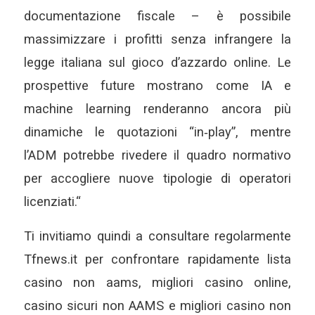
documentazione fiscale – è possibile
massimizzare i profitti senza infrangere la
legge italiana sul gioco d’azzardo online. Le
prospettive future mostrano come IA e
machine learning renderanno ancora più
dinamiche le quotazioni “in‑play”, mentre
l’ADM potrebbe rivedere il quadro normativo
per accogliere nuove tipologie di operatori
licenziati.“
Ti invitiamo quindi a consultare regolarmente
Tfnews.it per confrontare rapidamente lista
casino non aams, migliori casino online,
casino sicuri non AAMS e migliori casino non