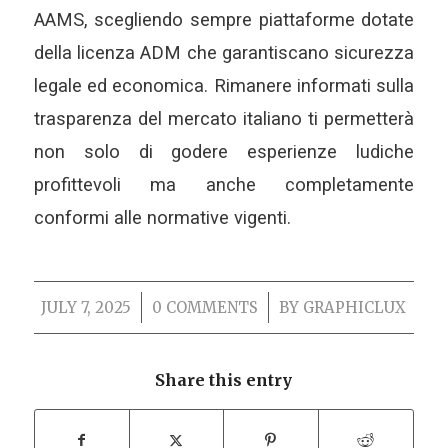
AAMS, scegliendo sempre piattaforme dotate
della licenza ADM che garantiscano sicurezza
legale ed economica. Rimanere informati sulla
trasparenza del mercato italiano ti permetterà
non solo di godere esperienze ludiche
profittevoli ma anche completamente
conformi alle normative vigenti.
JULY 7, 2025
/
0 COMMENTS
/
BY
GRAPHICLUX
Share this entry