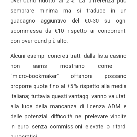
overround ridotto al 2 %. La differenza può
sembrare minima ma si traduce in un
guadagno aggiuntivo del €0‑30 su ogni
scommessa da €10 rispetto ai concorrenti
con overround più alto.
Alcuni esempi concreti tratti dalla lista casino
non aams mostrano come i
“micro‑bookmaker” offshore possano
proporre quote fino al +5 % rispetto alla media
italiana; tuttavia questi vantaggi vanno valutati
alla luce della mancanza di licenza ADM e
delle potenziali difficoltà nel prelevare vincite
in euro senza commissioni elevate o ritardi
burocratici.