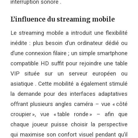
interruption sonore .
L’influence du streaming mobile
Le streaming mobile a introduit une flexibilité
inédite : plus besoin d’un ordinateur dédié ou
d’une connexion filaire ; un simple smartphone
compatible HD suffit pour rejoindre une table
VIP située sur un serveur européen ou
asiatique . Cette mobilité a également stimulé
la demande pour des interfaces adaptatives
offrant plusieurs angles caméra – vue « côté
croupier », vue « table ronde » – afin que
chaque joueur puisse choisir la perspective
qui maximise son confort visuel pendant qu’il