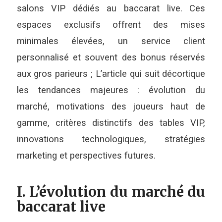
salons VIP dédiés au baccarat live. Ces
espaces exclusifs offrent des mises
minimales élevées, un service client
personnalisé et souvent des bonus réservés
aux gros parieurs ; L’article qui suit décortique
les tendances majeures : évolution du
marché, motivations des joueurs haut de
gamme, critères distinctifs des tables VIP,
innovations technologiques, stratégies
marketing et perspectives futures.
I. L’évolution du marché du
baccarat live