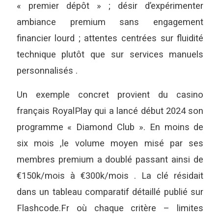
« premier dépôt » ; désir d’expérimenter
ambiance premium sans engagement
financier lourd ; attentes centrées sur fluidité
technique plutôt que sur services manuels
personnalisés .
Un exemple concret provient du casino
français RoyalPlay qui a lancé début 2024 son
programme « Diamond Club ». En moins de
six mois ,le volume moyen misé par ses
membres premium a doublé passant ainsi de
€150k/mois à €300k/mois . La clé résidait
dans un tableau comparatif détaillé publié sur
Flashcode.Fr où chaque critère – limites