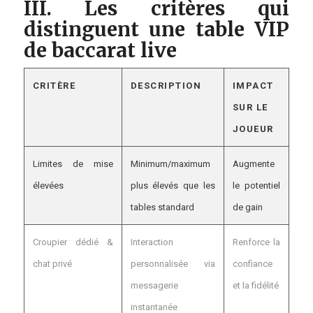
III. Les critères qui
distinguent une table VIP
de baccarat live
CRITÈRE
DESCRIPTION
IMPACT
SUR LE
JOUEUR
Limites de mise
Minimum/maximum
Augmente
élevées
plus élevés que les
le potentiel
tables standard
de gain
Croupier dédié &
Interaction
Renforce la
chat privé
personnalisée via
confiance
messagerie
et la fidélité
instantanée