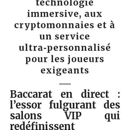
technologie
immersive, aux
cryptomonnaies et à
un service
ultra‑personnalisé
pour les joueurs
exigeants
Baccarat en direct :
l’essor fulgurant des
salons VIP qui
redéfinissent