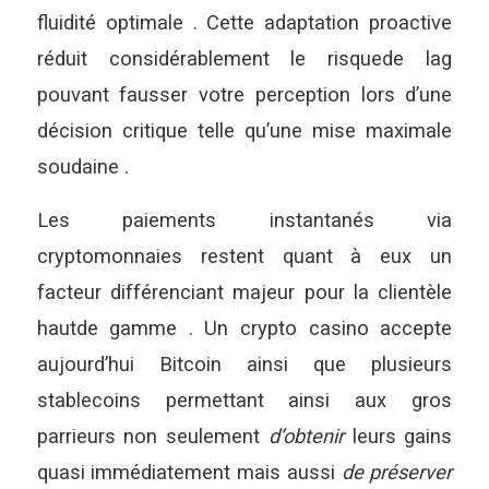
fluidité optimale . Cette adaptation proactive
réduit considérablement le risquede lag
pouvant fausser votre perception lors d’une
décision critique telle qu’une mise maximale
soudaine .
Les paiements instantanés via
cryptomonnaies restent quant à eux un
facteur différenciant majeur pour la clientèle
hautde gamme . Un crypto casino accepte
aujourd’hui Bitcoin ainsi que plusieurs
stablecoins permettant ainsi aux gros
parrieurs non seulement
d’obtenir
leurs gains
quasi immédiatement mais aussi
de préserver