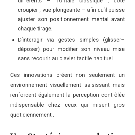
différents – frontale classique ; côté
croupier ; vue plongeante – afin qu’il puisse
ajuster son positionnement mental avant
chaque tirage.
D’interagir via gestes simples (glisser–
déposer) pour modifier son niveau mise
sans recourir au clavier tactile habituel .
Ces innovations créent non seulement un
environnement visuellement saisissant mais
renforcent également la perception contrôlée
indispensable chez ceux qui misent gros
quotidiennement .