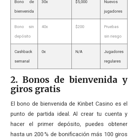
Bono de
30x
$5,000
Nuevos
bienvenida
jugadores
Bono sin
40x
$200
Pruebas
depósito
sin riesgo
Cashback
0x
N/A
Jugadores
semanal
regulares
2. Bonos de bienvenida y
giros gratis
El bono de bienvenida de Kinbet Casino es el
punto de partida ideal. Al crear tu cuenta y
hacer el primer depósito, puedes obtener
hasta un 200 % de bonificación más 100 giros